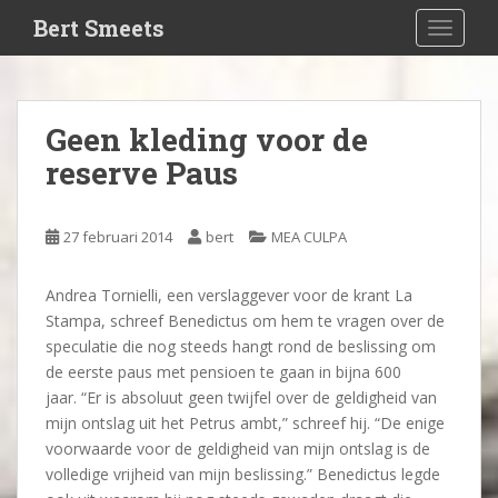
S
Bert Smeets
TOGGLE
k
i
p
t
Geen kleding voor de
o
reserve Paus
m
a
i
27 februari 2014
bert
MEA CULPA
n
c
o
Andrea Tornielli, een verslaggever voor de krant La
n
Stampa, schreef Benedictus om hem te vragen over de
t
speculatie die nog steeds hangt rond de beslissing om
e
de eerste paus met pensioen te gaan in bijna 600
n
jaar. “Er is absoluut geen twijfel over de geldigheid van
t
mijn ontslag uit het Petrus ambt,” schreef hij. “De enige
voorwaarde voor de geldigheid van mijn ontslag is de
volledige vrijheid van mijn beslissing.” Benedictus legde