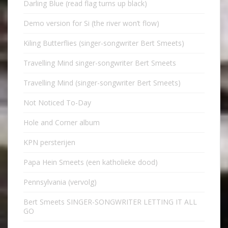
Darling Blue (read flag turns up black)
Demo version for Si (the river won’t flow)
Kiling Butterflies (singer-songwriter Bert Smeets)
Travelling Mind singer-songwriter Bert Smeets
Travelling Mind (singer-songwriter Bert Smeets)
Not Noticed To-Day
Hole and Corner album
KPN persterijen
Papa Hein Smeets (een katholieke dood)
Pennsylvania (vervolg)
Bert Smeets SINGER-SONGWRITER LETTING IT ALL
GO