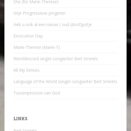
She (für Marie-Therese)
Vrije Progressieve Jongeren
Heb u ook al een nieuw / oud (doof)potje
Excecution Day
Marie-Therese (Marie-T)
Wereldrecord singer-songwriter Bert Smeets
All My Senses
Language of the World (singer-songwriter Bert Smeets
Tussenpersoon van God
LINKS
Bert Smeets