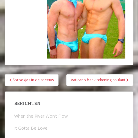
Bericht
Sprookjes in de sneeuw
Vaticano bank rekening coulant
navigatie
BERICHTEN
When the River Won’t Flow
It Gotta Be Love