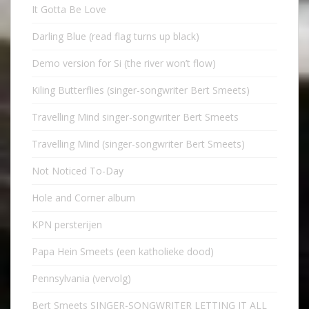
It Gotta Be Love
Darling Blue (read flag turns up black)
Demo version for Si (the river won’t flow)
Kiling Butterflies (singer-songwriter Bert Smeets)
Travelling Mind singer-songwriter Bert Smeets
Travelling Mind (singer-songwriter Bert Smeets)
Not Noticed To-Day
Hole and Corner album
KPN persterijen
Papa Hein Smeets (een katholieke dood)
Pennsylvania (vervolg)
Bert Smeets SINGER-SONGWRITER LETTING IT ALL