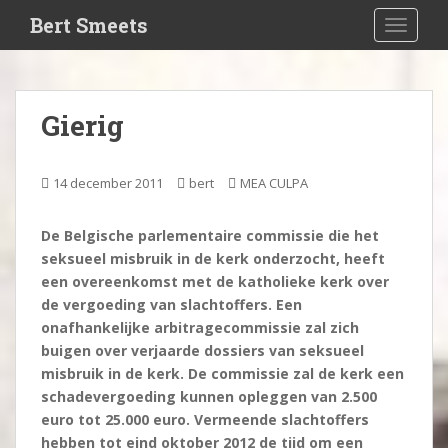
S
Bert Smeets
TOGGLE
k
i
p
t
Gierig
o
m
a
14 december 2011
bert
MEA CULPA
i
n
De Belgische parlementaire commissie die het
c
seksueel misbruik in de kerk onderzocht, heeft
o
een overeenkomst met de katholieke kerk over
n
de vergoeding van slachtoffers. Een
t
onafhankelijke arbitragecommissie zal zich
e
buigen over verjaarde dossiers van seksueel
n
misbruik in de kerk. De commissie zal de kerk een
t
schadevergoeding kunnen opleggen van 2.500
euro tot 25.000 euro. Vermeende slachtoffers
hebben tot eind oktober 2012 de tijd om een