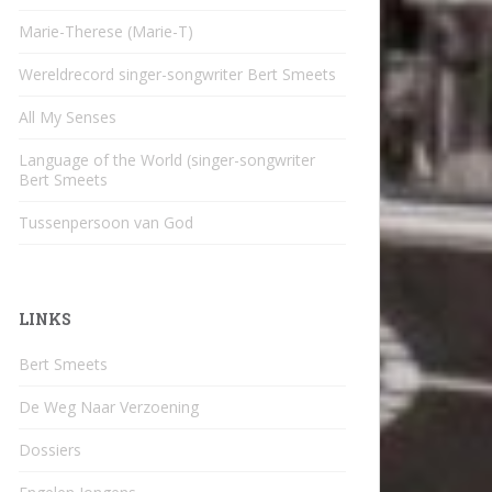
Marie-Therese (Marie-T)
Wereldrecord singer-songwriter Bert Smeets
All My Senses
Language of the World (singer-songwriter
Bert Smeets
Tussenpersoon van God
LINKS
Bert Smeets
De Weg Naar Verzoening
Dossiers