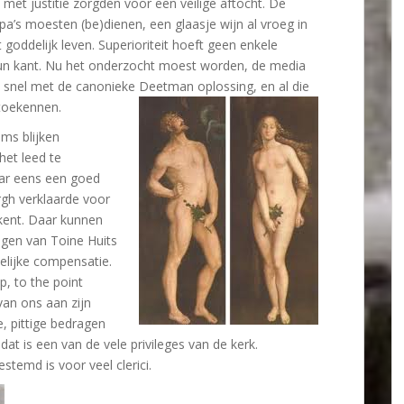
met justitie zorgden voor een veilige aftocht. De
apa’s moesten (be)dienen, een glaasje wijn al vroeg in
 goddelijk leven. Superioriteit hoeft geen enkele
n hun kant. Nu het onderzocht moest worden, de media
snel met de canonieke Deetman oplossing, en al die
r toekennen.
ms blijken
het leed te
aar eens een goed
gh verklaarde voor
kent. Daar kunnen
ngen van Toine Huits
elijke compensatie.
p, to the point
an ons aan zijn
, pittige bedragen
at is een van de vele privileges van de kerk.
stemd is voor veel clerici.