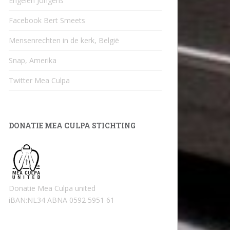
Engelen Jongens
Facebook Bert Smeets
Mensenrechten in de kerk, België
Snap, Amerika
Twitter Mea Culpa
DONATIE MEA CULPA STICHTING
Donatie Mea Culpa united
iBAN:NL34 ABNA 0592 5951 61