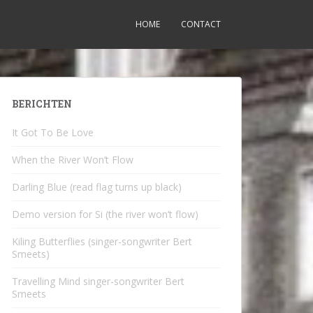
HOME
CONTACT
BERICHTEN
It Got To Be Love
When the River Won’t Flow
Darling Blue (read flag turns up black)
Demo version for Si (the river won’t flow)
Kiling Butterflies (singer-songwriter Bert
Smeets)
Travelling Mind singer-songwriter Bert
Smeets