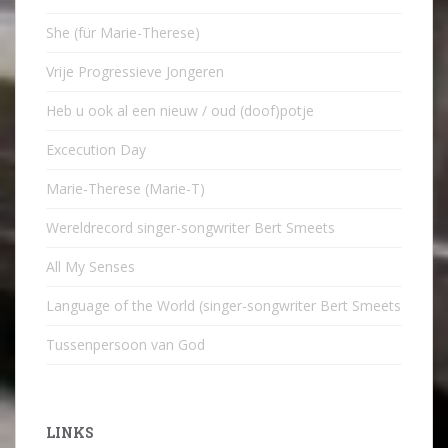
She (für Marie-Therese)
Vrije Progressieve Jongeren
Heb u ook al een nieuw / oud (doof)potje
Excecution Day
Marie-Therese (Marie-T)
Wereldrecord singer-songwriter Bert Smeets
All My Senses
Language of the World (singer-songwriter Bert Smeets
Tussenpersoon van God
LINKS