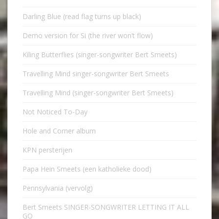
Darling Blue (read flag turns up black)
Demo version for Si (the river won’t flow)
Kiling Butterflies (singer-songwriter Bert Smeets)
Travelling Mind singer-songwriter Bert Smeets
Travelling Mind (singer-songwriter Bert Smeets)
Not Noticed To-Day
Hole and Corner album
KPN persterijen
Papa Hein Smeets (een katholieke dood)
Pennsylvania (vervolg)
Bert Smeets SINGER-SONGWRITER LETTING IT ALL
GO