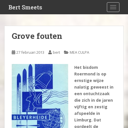
S
Bert Smeets
TOGGLE
k
i
p
t
Grove fouten
o
m
a
27 februari 2013
bert
MEA CULPA
i
n
Het bisdom
c
Roermond is op
o
ernstige wijze
n
nalatig geweest in
t
een ontuchtzaak
e
die zich in de jaren
n
vijftig en zestig
t
afspeelde in
Limburg. Dat
oordeelt de