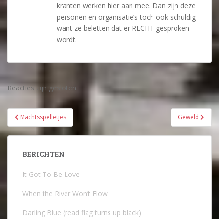
kranten werken hier aan mee. Dan zijn deze
personen en organisatie’s toch ook schuldig
want ze beletten dat er RECHT gesproken
wordt.
Reacties zijn gesloten.
Bericht
Machtsspelletjes
Geweld
navigatie
BERICHTEN
It Got To Be Love
When the River Won’t Flow
Darling Blue (read flag turns up black)