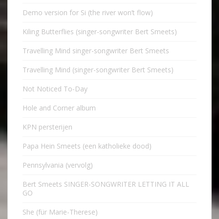
Demo version for Si (the river won’t flow)
Kiling Butterflies (singer-songwriter Bert Smeets)
Travelling Mind singer-songwriter Bert Smeets
Travelling Mind (singer-songwriter Bert Smeets)
Not Noticed To-Day
Hole and Corner album
KPN persterijen
Papa Hein Smeets (een katholieke dood)
Pennsylvania (vervolg)
Bert Smeets SINGER-SONGWRITER LETTING IT ALL
GO
She (für Marie-Therese)