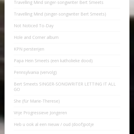
Travelling Mind singer-songwriter Bert Smeets
Travelling Mind (singer-songwriter Bert Smeets)
Not Noticed To-Day
Hole and Corner album
KPN persterijen
Papa Hein Smeets (een katholieke dood)
Pennsylvania (vervolg)
Bert Smeets SINGER-SONGWRITER LETTING IT ALL
GO
She (für Marie-Therese)
Vrije Progressieve Jongeren
Heb u ook al een nieuw / oud (doof)potje