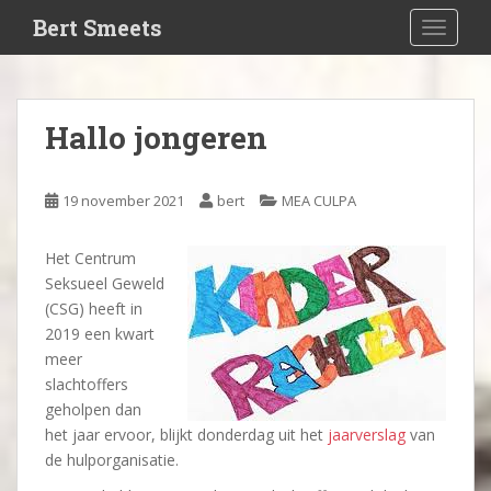
S
Bert Smeets
TOGGLE
k
i
p
t
Hallo jongeren
o
m
a
19 november 2021
bert
MEA CULPA
i
n
Het Centrum
c
Seksueel Geweld
o
(CSG) heeft in
n
2019 een kwart
t
meer
e
slachtoffers
n
geholpen dan
t
het jaar ervoor, blijkt donderdag uit het
jaarverslag
van
de hulporganisatie.