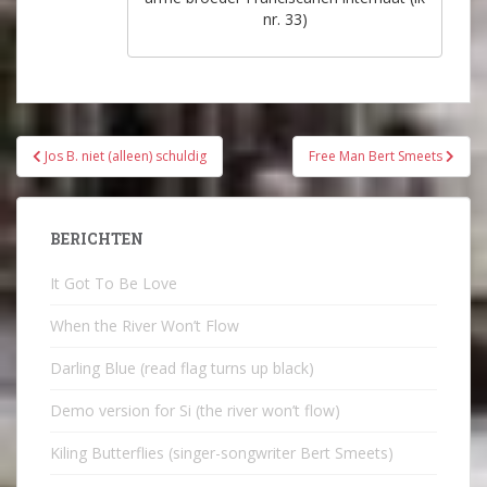
nr. 33)
Bericht
Jos B. niet (alleen) schuldig
Free Man Bert Smeets
navigatie
BERICHTEN
It Got To Be Love
When the River Won’t Flow
Darling Blue (read flag turns up black)
Demo version for Si (the river won’t flow)
Kiling Butterflies (singer-songwriter Bert Smeets)