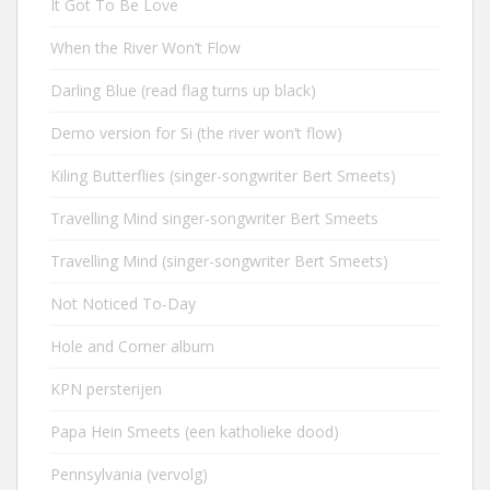
It Got To Be Love
When the River Won’t Flow
Darling Blue (read flag turns up black)
Demo version for Si (the river won’t flow)
Kiling Butterflies (singer-songwriter Bert Smeets)
Travelling Mind singer-songwriter Bert Smeets
Travelling Mind (singer-songwriter Bert Smeets)
Not Noticed To-Day
Hole and Corner album
KPN persterijen
Papa Hein Smeets (een katholieke dood)
Pennsylvania (vervolg)