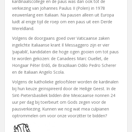
kardinaalscollege en de paus was dan ook tot de
verkiezing van Johannes Paulus II (Polen) in 1978
eeuwenlang een Italiaan. Na pausen alleen uit Europa
luidt al enige tijd de roep om een paus uit een Derde
Wereldland.
Volgens de doorgaans goed over Vaticaanse zaken
ingelichte Italiaanse krant Il Messaggero zijn er vier
‘papabili’, kandidaten die hoge ogen gooien om tot paus
te worden gekozen: de Canadees Marc Ouellet, de
Hongaar Péter Erdő, de Braziliaan Odilo Pedro Scherer
en de Italiaan Angelo Scola.
Volgens de katholieke geloofsleer worden de kardinalen
bij hun keuze geïnspireerd door de Heilige Geest. In de
Sint-Pietersbasiliek bidden drie Mexicaanse nonnen 24
uur per dag bij toerbeurt om Gods zegen voor de
pausverkiezing. Kunnen we nog wat mea culpianen
optrommelen om voor onze voorzitter te bidden?