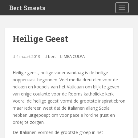
S
Bert Smeets
TOGGLE
k
i
p
t
Heilige Geest
o
m
a
4 maart 2013
bert
MEA CULPA
i
n
Heilige geest, heilige vader vandaag is de heilige
c
poppenkast begonnen. Veel media dreutelen voor de
o
hekken en koepels van het Vaticaan om blijk te geven
n
van enige coulante voor de Rooms katholieke kerk.
t
Vooral de ‘heilige geest’ vormt de grootste inspiratiebron
e
maar iedereen weet dat de Italianen allang Scola
n
hebben uitgepoept om voor pace e l’ordine (rust en
t
orde) te zorgen.
De Italianen vormen de grootste groep in het