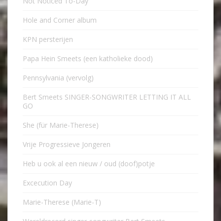
Not Noticed To-Day
Hole and Corner album
KPN persterijen
Papa Hein Smeets (een katholieke dood)
Pennsylvania (vervolg)
Bert Smeets SINGER-SONGWRITER LETTING IT ALL
GO
She (für Marie-Therese)
Vrije Progressieve Jongeren
Heb u ook al een nieuw / oud (doof)potje
Excecution Day
Marie-Therese (Marie-T)