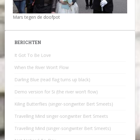
Mars tegen de doofpot
BERICHTEN
It Got To Be Love
When the River Won’t Flow
Darling Blue (read flag turns up black)
Demo version for Si (the river won’t flow)
Kiling Butterflies (singer-songwriter Bert Smeets)
Travelling Mind singer-songwriter Bert Smeets
Travelling Mind (singer-songwriter Bert Smeets)