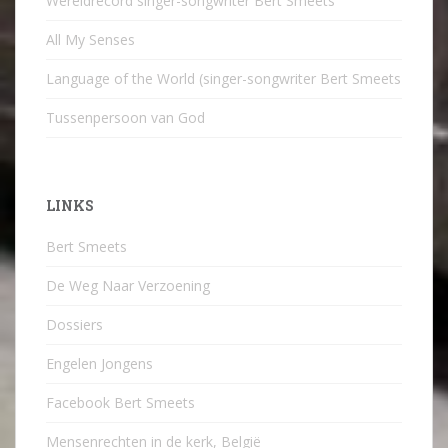
Wereldrecord singer-songwriter Bert Smeets
All My Senses
Language of the World (singer-songwriter Bert Smeets
Tussenpersoon van God
LINKS
Bert Smeets
De Weg Naar Verzoening
Dossiers
Engelen Jongens
Facebook Bert Smeets
Mensenrechten in de kerk, België