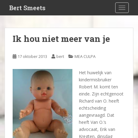
S
Bert Smeets
TOGGLE
k
i
p
t
Ik hou niet meer van je
o
m
a
17 oktober 2013
bert
MEA CULPA
i
n
Het huwelijk van
c
kindermisbruiker
o
Robert M. komt ten
n
einde. Zijn echtgenoot
t
Richard van O. heeft
e
echtscheiding
n
aangevraagd. Dat
t
heeft Van O.’s
advocaat, Erik van
Kregten, dinsdag