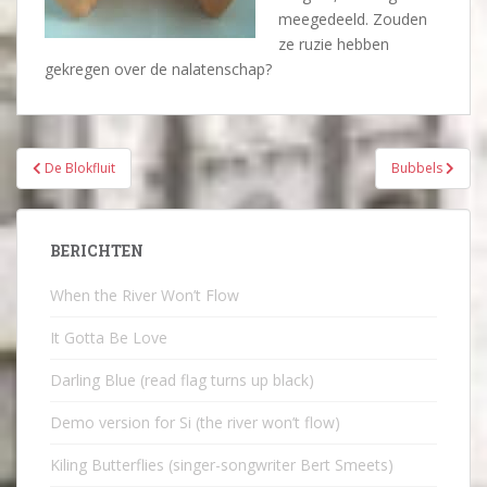
meegedeeld. Zouden
ze ruzie hebben
gekregen over de nalatenschap?
Bericht
De Blokfluit
Bubbels
navigatie
BERICHTEN
When the River Won’t Flow
It Gotta Be Love
Darling Blue (read flag turns up black)
Demo version for Si (the river won’t flow)
Kiling Butterflies (singer-songwriter Bert Smeets)