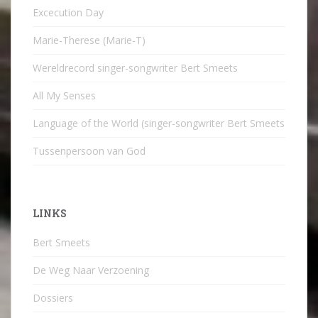
Excecution Day
Marie-Therese (Marie-T)
Wereldrecord singer-songwriter Bert Smeets
All My Senses
Language of the World (singer-songwriter Bert Smeets
Tussenpersoon van God
LINKS
Bert Smeets
De Weg Naar Verzoening
Dossiers