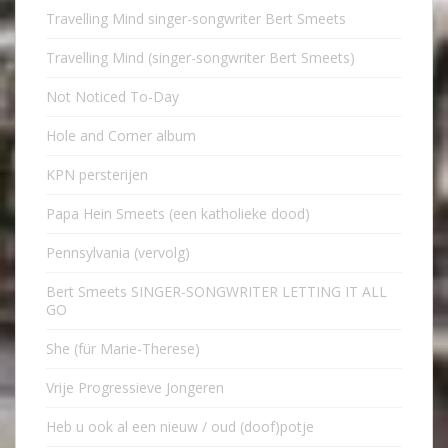
Travelling Mind singer-songwriter Bert Smeets
Travelling Mind (singer-songwriter Bert Smeets)
Not Noticed To-Day
Hole and Corner album
KPN persterijen
Papa Hein Smeets (een katholieke dood)
Pennsylvania (vervolg)
Bert Smeets SINGER-SONGWRITER LETTING IT ALL
GO
She (für Marie-Therese)
Vrije Progressieve Jongeren
Heb u ook al een nieuw / oud (doof)potje