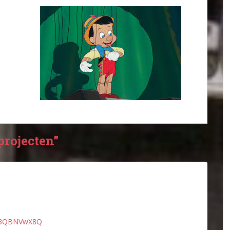
projecten”
h03QBNVwX8Q