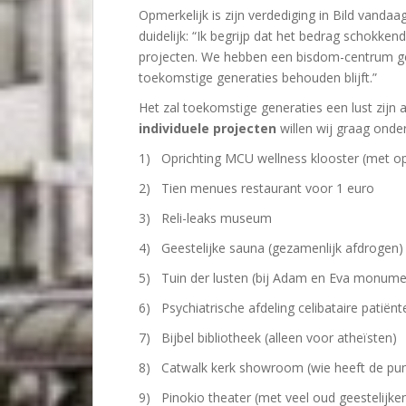
Opmerkelijk is zijn verdediging in Bild vanda
duidelijk: “Ik begrijp dat het bedrag schokkend
projecten. We hebben een bisdom-centrum g
toekomstige generaties behouden blijft.”
Het zal toekomstige generaties een lust zijn 
individuele projecten
willen wij graag onde
1) Oprichting MCU wellness klooster (met o
2) Tien menues restaurant voor 1 euro
3) Reli-leaks museum
4) Geestelijke sauna (gezamenlijk afdrogen)
5) Tuin der lusten (bij Adam en Eva monume
6) Psychiatrische afdeling celibataire patiënt
7) Bijbel bibliotheek (alleen voor atheïsten)
8) Catwalk kerk showroom (wie heeft de pun
9) Pinokio theater (met veel oud geestelijken