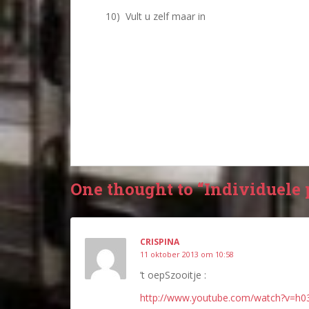
10) Vult u zelf maar in
One thought to “Individuele 
CRISPINA
11 oktober 2013 om 10:58
’t oepSzooitje :
http://www.youtube.com/watch?v=