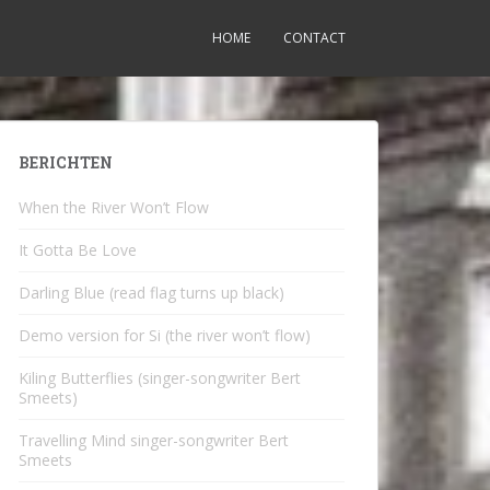
HOME
CONTACT
BERICHTEN
When the River Won’t Flow
It Gotta Be Love
Darling Blue (read flag turns up black)
Demo version for Si (the river won’t flow)
Kiling Butterflies (singer-songwriter Bert
Smeets)
Travelling Mind singer-songwriter Bert
Smeets