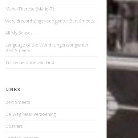
Marie-Therese (Marie-T)
Wereldrecord singer-songwriter Bert Smeets
All My Senses
Language of the World (singer-songwriter
Bert Smeets
Tussenpersoon van God
LINKS
Bert Smeets
De Weg Naar Verzoening
Dossiers