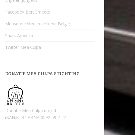
Engelen Jongens
Facebook Bert Smeets
Mensenrechten in de kerk, België
Snap, Amerika
Twitter Mea Culpa
DONATIE MEA CULPA STICHTING
Donatie Mea Culpa united
iBAN:NL34 ABNA 0592 5951 61