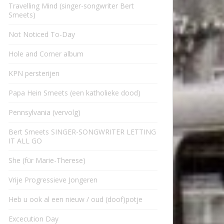
Travelling Mind (singer-songwriter Bert
Smeets)
Not Noticed To-Day
Hole and Corner album
KPN persterijen
Papa Hein Smeets (een katholieke dood)
Pennsylvania (vervolg)
Bert Smeets SINGER-SONGWRITER LETTING
IT ALL GO
She (für Marie-Therese)
Vrije Progressieve Jongeren
Heb u ook al een nieuw / oud (doof)potje
Excecution Day