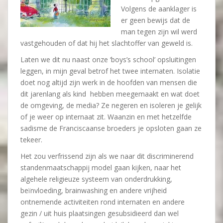
Volgens de aanklager is
er geen bewijs dat de
man tegen zijn wil werd
vastgehouden of dat hij het slachtoffer van geweld is.
Laten we dit nu naast onze ‘boys’s school’ opsluitingen
leggen, in mijn geval betrof het twee internaten. Isolatie
doet nog altijd zijn werk in de hoofden van mensen die
dit jarenlang als kind hebben meegemaakt en wat doet
de omgeving, de media? Ze negeren en isoleren je gelijk
of je weer op internaat zit. Waanzin en met hetzelfde
sadisme de Franciscaanse broeders je opsloten gaan ze
tekeer.
Het zou verfrissend zijn als we naar dit discriminerend
standenmaatschappij model gaan kijken, naar het
algehele religieuze systeem van onderdrukking,
beïnvloeding, brainwashing en andere vrijheid
ontnemende activiteiten rond internaten en andere
gezin / uit huis plaatsingen gesubsidieerd dan wel