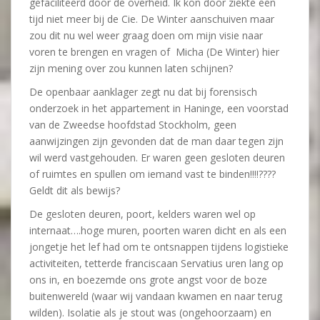
gefaciliteerd door de overheid. Ik kon door ziekte een
tijd niet meer bij de Cie. De Winter aanschuiven maar
zou dit nu wel weer graag doen om mijn visie naar
voren te brengen en vragen of Micha (De Winter) hier
zijn mening over zou kunnen laten schijnen?
De openbaar aanklager zegt nu dat bij forensisch
onderzoek in het appartement in Haninge, een voorstad
van de Zweedse hoofdstad Stockholm, geen
aanwijzingen zijn gevonden dat de man daar tegen zijn
wil werd vastgehouden. Er waren geen gesloten deuren
of ruimtes en spullen om iemand vast te binden!!!!????
Geldt dit als bewijs?
De gesloten deuren, poort, kelders waren wel op
internaat….hoge muren, poorten waren dicht en als een
jongetje het lef had om te ontsnappen tijdens logistieke
activiteiten, tetterde franciscaan Servatius uren lang op
ons in, en boezemde ons grote angst voor de boze
buitenwereld (waar wij vandaan kwamen en naar terug
wilden). Isolatie als je stout was (ongehoorzaam) en