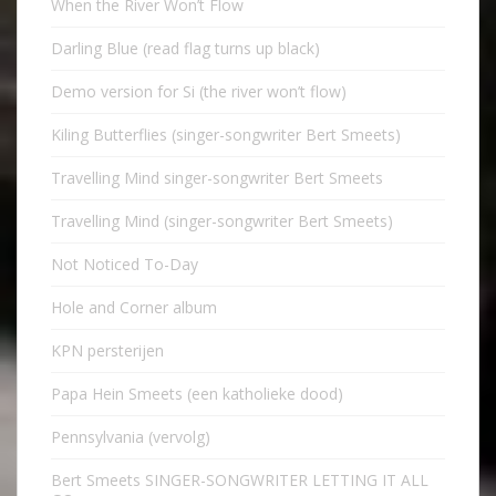
When the River Won’t Flow
Darling Blue (read flag turns up black)
Demo version for Si (the river won’t flow)
Kiling Butterflies (singer-songwriter Bert Smeets)
Travelling Mind singer-songwriter Bert Smeets
Travelling Mind (singer-songwriter Bert Smeets)
Not Noticed To-Day
Hole and Corner album
KPN persterijen
Papa Hein Smeets (een katholieke dood)
Pennsylvania (vervolg)
Bert Smeets SINGER-SONGWRITER LETTING IT ALL