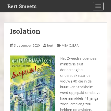
S
Bert Smeets
TOGGLE
k
i
p
t
Isolation
o
m
a
3 december 2020
bert
MEA CULPA
i
n
Het Zweedse openbaar
c
ministerie sluit
o
donderdag het
n
onderzoek naar de
t
vrouw (70) die in de
e
buurt van Stockholm
n
werd opgepakt omdat ze
t
haar inmiddels 41-jarige
zoon jarenlang zou
hebben opgesloten.