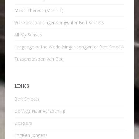
Marie-Therese (Marie-T)
Wereldrecord singer-songwriter Bert Smeets
All My Senses
Language of the World (singer-songwriter Bert Smeets
Tussenpersoon van God
LINKS
Bert Smeets
De Weg Naar Verzoening
Dossiers
Engelen Jongens