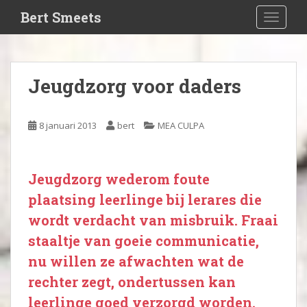
S
Bert Smeets
TOGGLE
k
i
p
t
Jeugdzorg voor daders
o
m
a
8 januari 2013
bert
MEA CULPA
i
n
c
Jeugdzorg wederom foute
o
n
plaatsing leerlinge bij lerares die
t
wordt verdacht van misbruik. Fraai
e
staaltje van goeie communicatie,
n
nu willen ze afwachten wat de
t
rechter zegt, ondertussen kan
leerlinge goed verzorgd worden.