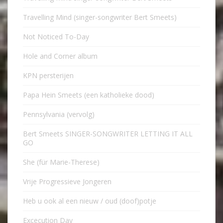
Travelling Mind (singer-songwriter Bert Smeets)
Not Noticed To-Day
Hole and Corner album
KPN persterijen
Papa Hein Smeets (een katholieke dood)
Pennsylvania (vervolg)
Bert Smeets SINGER-SONGWRITER LETTING IT ALL
GO
She (für Marie-Therese)
Vrije Progressieve Jongeren
Heb u ook al een nieuw / oud (doof)potje
Excecution Day