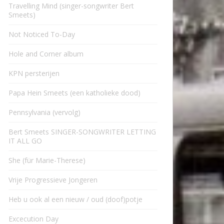
Travelling Mind (singer-songwriter Bert
Smeets)
Not Noticed To-Day
Hole and Corner album
KPN persterijen
Papa Hein Smeets (een katholieke dood)
Pennsylvania (vervolg)
Bert Smeets SINGER-SONGWRITER LETTING
IT ALL GO
She (für Marie-Therese)
Vrije Progressieve Jongeren
Heb u ook al een nieuw / oud (doof)potje
Excecution Day