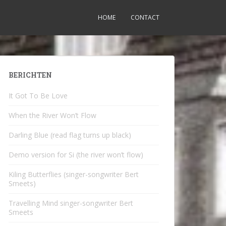
HOME
CONTACT
BERICHTEN
It Got To Be Love
When the River Won’t Flow
Darling Blue (read flag turns up black)
Demo version for Si (the river won’t flow)
Kiling Butterflies (singer-songwriter Bert
Smeets)
Travelling Mind singer-songwriter Bert
Smeets