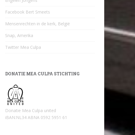
Engelen Jongens
Facebook Bert Smeets
Mensenrechten in de kerk, België
Snap, Amerika
Twitter Mea Culpa
DONATIE MEA CULPA STICHTING
Donatie Mea Culpa united
iBAN:NL34 ABNA 0592 5951 61