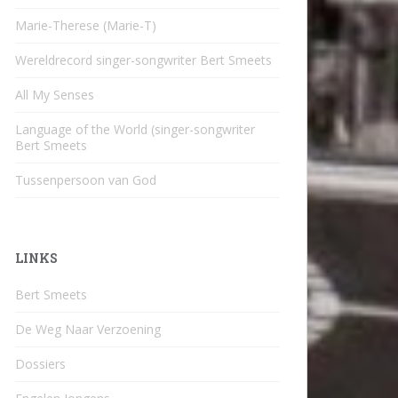
Marie-Therese (Marie-T)
Wereldrecord singer-songwriter Bert Smeets
All My Senses
Language of the World (singer-songwriter
Bert Smeets
Tussenpersoon van God
LINKS
Bert Smeets
De Weg Naar Verzoening
Dossiers