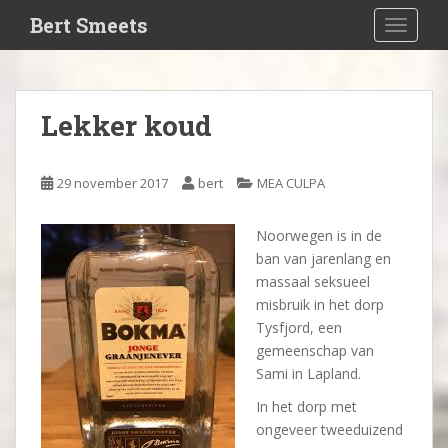
S
Bert Smeets
TOGGLE
k
i
p
t
Lekker koud
o
m
a
29 november 2017
bert
MEA CULPA
i
n
Noorwegen is in de
c
ban van jarenlang en
o
massaal seksueel
n
misbruik in het dorp
t
Tysfjord, een
e
gemeenschap van
n
Sami in Lapland.
t
In het dorp met
ongeveer tweeduizend