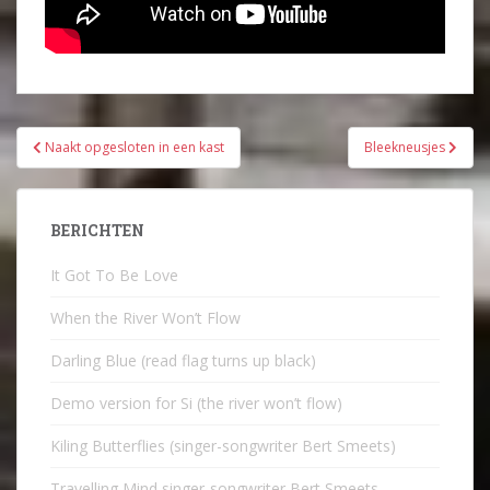
Bericht
Naakt opgesloten in een kast
Bleekneusjes
navigatie
BERICHTEN
It Got To Be Love
When the River Won’t Flow
Darling Blue (read flag turns up black)
Demo version for Si (the river won’t flow)
Kiling Butterflies (singer-songwriter Bert Smeets)
Travelling Mind singer-songwriter Bert Smeets