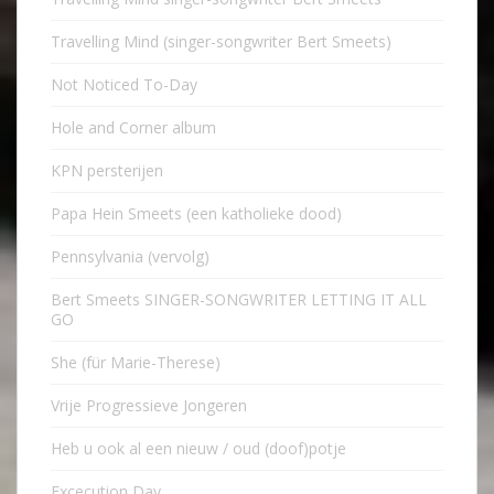
Travelling Mind (singer-songwriter Bert Smeets)
Not Noticed To-Day
Hole and Corner album
KPN persterijen
Papa Hein Smeets (een katholieke dood)
Pennsylvania (vervolg)
Bert Smeets SINGER-SONGWRITER LETTING IT ALL
GO
She (für Marie-Therese)
Vrije Progressieve Jongeren
Heb u ook al een nieuw / oud (doof)potje
Excecution Day