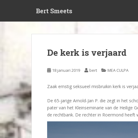
S
Bert Smeets
k
i
p
t
o
m
De kerk is verjaard
a
i
n
18 januari 2019
bert
MEA CULPA
c
o
Zaak ernstig seksueel misbruikin kerk is verja
n
t
De 65-jarige Arnold-Jan P. die zegt in het sc
e
pater van het Kleinseminarie van de Heilige 
n
de rechtbank. De rechter in Roermond heeft 
t