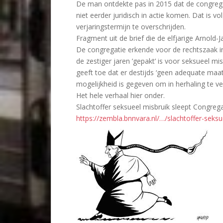
De man ontdekte pas in 2015 dat de congrega
niet eerder juridisch in actie komen. Dat is 
verjaringstermijn te overschrijden.
Fragment uit de brief die de elfjarige Arnold-
De congregatie erkende voor de rechtszaak in 
de zestiger jaren ’gepakt’ is voor seksueel mi
geeft toe dat er destijds ‘geen adequate maa
mogelijkheid is gegeven om in herhaling te ver
Het hele verhaal hier onder.
Slachtoffer seksueel misbruik sleept Congrega
https://zembla.bnnvara.nl/…/slachtoffer-seks