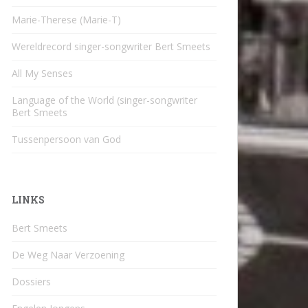
Marie-Therese (Marie-T)
Wereldrecord singer-songwriter Bert Smeets
All My Senses
Language of the World (singer-songwriter
Bert Smeets
Tussenpersoon van God
LINKS
Bert Smeets
De Weg Naar Verzoening
Dossiers