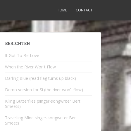
HOME
CONTACT
BERICHTEN
It Got To Be Love
When the River Won’t Flow
Darling Blue (read flag turns up black)
Demo version for Si (the river won’t flow)
Kiling Butterflies (singer-songwriter Bert
Smeets)
Travelling Mind singer-songwriter Bert
Smeets