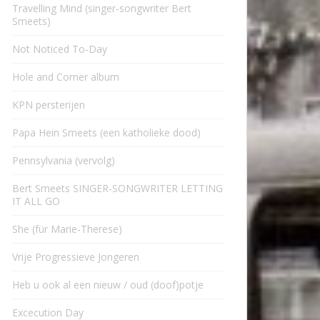
Travelling Mind (singer-songwriter Bert
Smeets)
Not Noticed To-Day
Hole and Corner album
KPN persterijen
Papa Hein Smeets (een katholieke dood)
Pennsylvania (vervolg)
Bert Smeets SINGER-SONGWRITER LETTING
IT ALL GO
She (für Marie-Therese)
Vrije Progressieve Jongeren
Heb u ook al een nieuw / oud (doof)potje
Excecution Day