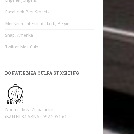
Engelen Jongens
Facebook Bert Smeets
Mensenrechten in de kerk, België
Snap, Amerika
Twitter Mea Culpa
DONATIE MEA CULPA STICHTING
Donatie Mea Culpa united
iBAN:NL34 ABNA 0592 5951 61