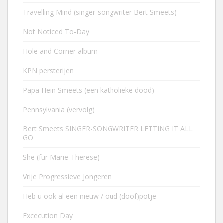
Travelling Mind (singer-songwriter Bert Smeets)
Not Noticed To-Day
Hole and Corner album
KPN persterijen
Papa Hein Smeets (een katholieke dood)
Pennsylvania (vervolg)
Bert Smeets SINGER-SONGWRITER LETTING IT ALL
GO
She (für Marie-Therese)
Vrije Progressieve Jongeren
Heb u ook al een nieuw / oud (doof)potje
Excecution Day