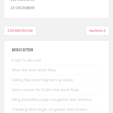
23 DECEMBER
Bericht
DE KERSTBOOM
Nachtmis
navigatie
BERICHTEN
It Got To Be Love
When the River Won’t Flow
Darling Blue (read flag turns up black)
Demo version for Si (the river won’t flow)
Kiling Butterflies (singer-songwriter Bert Smeets)
Travelling Mind singer-songwriter Bert Smeets