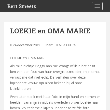
S
Bert Smeets
TOGGLE
k
i
p
t
LOEKIE en OMA MARIE
o
m
a
24 december 2019
bert
MEA CULPA
i
n
LOEKIE en OMA MARIE
c
o
Als mijn nichtje Peggy aan me vraagt of ik in het bezit
n
ben van een foto van haar overgrootmoeder, mijn oma,
t
verrast me dat niet echt. De verhalen over deze
e
bijzondere vrouw zijn alom bekend bij al haar
n
kleinkinderen.
t
Even later sta ik met haar foto in mijn hand en komen er
beelden van mijn inmiddels overleden broer Loekie naar
boven. Vol tederheid kijkt hij naar deze zelfde foto,