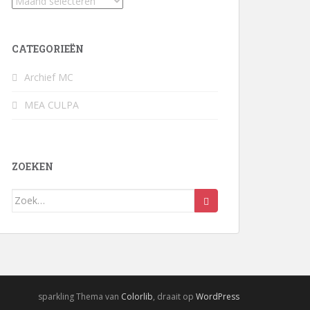
Archief
CATEGORIEËN
Archief MC
MEA CULPA
ZOEKEN
Zoek
naar:
sparkling Thema van
Colorlib
, draait op
WordPress