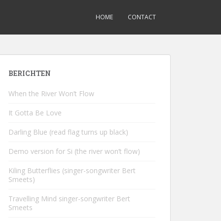
HOME
CONTACT
BERICHTEN
When the River Won’t Flow
It Gotta Be Love
Darling Blue (read flag turns up black)
Demo version for Si (the river won’t flow)
Kiling Butterflies (singer-songwriter Bert
Smeets)
Travelling Mind singer-songwriter Bert
Smeets