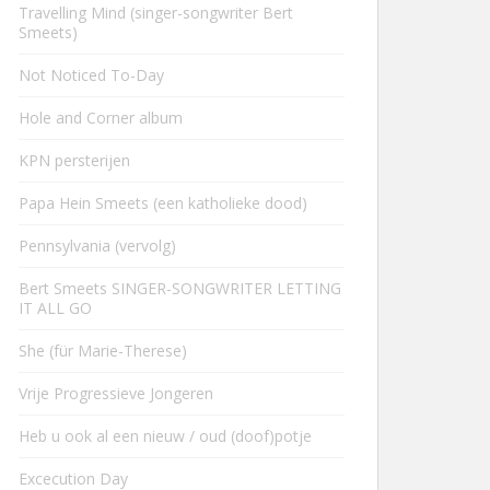
Travelling Mind (singer-songwriter Bert
Smeets)
Not Noticed To-Day
Hole and Corner album
KPN persterijen
Papa Hein Smeets (een katholieke dood)
Pennsylvania (vervolg)
Bert Smeets SINGER-SONGWRITER LETTING
IT ALL GO
She (für Marie-Therese)
Vrije Progressieve Jongeren
Heb u ook al een nieuw / oud (doof)potje
Excecution Day