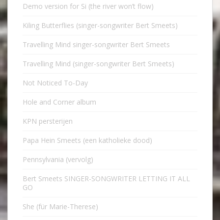
Demo version for Si (the river won’t flow)
Kiling Butterflies (singer-songwriter Bert Smeets)
Travelling Mind singer-songwriter Bert Smeets
Travelling Mind (singer-songwriter Bert Smeets)
Not Noticed To-Day
Hole and Corner album
KPN persterijen
Papa Hein Smeets (een katholieke dood)
Pennsylvania (vervolg)
Bert Smeets SINGER-SONGWRITER LETTING IT ALL
GO
She (für Marie-Therese)