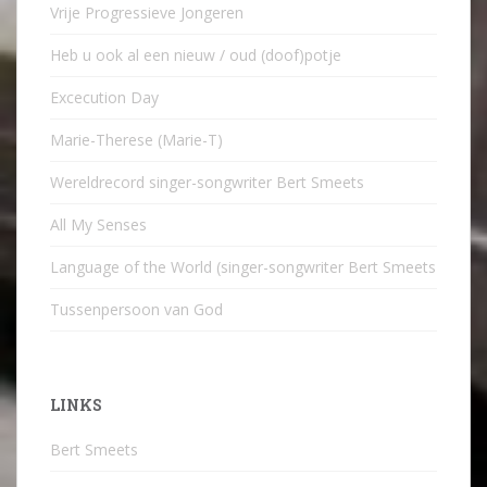
Vrije Progressieve Jongeren
Heb u ook al een nieuw / oud (doof)potje
Excecution Day
Marie-Therese (Marie-T)
Wereldrecord singer-songwriter Bert Smeets
All My Senses
Language of the World (singer-songwriter Bert Smeets
Tussenpersoon van God
LINKS
Bert Smeets