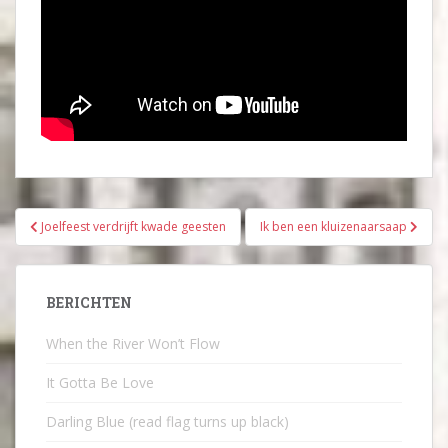
Bericht
Joelfeest verdrijft kwade geesten
Ik ben een kluizenaarsaap
navigatie
BERICHTEN
When the River Won’t Flow
It Gotta Be Love
Darling Blue (read flag turns up black)