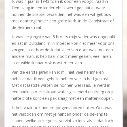
Ik was 4 jaar in 1943 toen ik door een voogdijraad in
Den Haag in een kindertehuis werd geplaatst, waar
nonnen de scepter zwaaiden, het was een wit gebouw
met daar tegenover een grote kerk. In de Elandstraat of
de Helmerstraat.
Ik was de jongste van 5 broers mijn vader was opgepakt
en zat in Duitsland mijn moeder kon niet meer voor ons
zorgen, later hoorde ik dat zij er van door was met een
andere man, ik heb haar nooit meer gezien, veel jaren
later wilde ik haar ook nooit meer zien.
Van die eerste jaren kan ik mij niet veel herinneren
behalve dat ik veel gehuild heb en veel in bed geplast.
Met dat laatste wisten de nonnen wel raad, je werd in
een badkuip met ijskoud water gekieperd en kreeg op je
natte blote kont een pak slaag met een mattenklopper.
Ik heb vaak ook andere jongens horen huilen. Ook was
het verboden om met je handen onder de dekens te
slapen, welke zieke geest verzint zo iets, als je dat toch