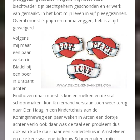
biechtvader zijn biechtgeheim geschonden en er werk
van gemaakt. In het kort mijn leven in vijf pleeggezinnen.
Overal moest ik papa en mama zeggen, heb ik altijd
geweigerd.
Volgens
mij maar
een paar
weken in
Bladel bij
een boer
in Brabant
achter
Eindhoven daar moest ik koeien melken en de stal
schoonmaken, kon ik niemand verstaan toen weer terug
naar Den Haag in een kindertehuis aan de
Koninginneweg een paar weken in Arcen een dorpje
achter Venlo ook daar was de taal een probleem dus
ook van korte duur naar een kindertehuis in Amstelveen
en elke keer was ene juffrouw Schoenmakers mijn