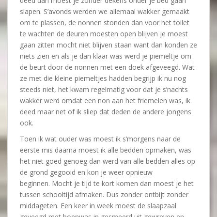
deed dan moest je zonder dekens onder je bed gaan
slapen. S’avonds werden we allemaal wakker gemaakt
om te plassen, de nonnen stonden dan voor het toilet
te wachten de deuren moesten open blijven je moest
gaan zitten mocht niet blijven staan want dan konden ze
niets zien en als je dan klaar was werd je piemeltje om
de beurt door de nonnen met een doek afgeveegd. Wat
ze met die kleine piemeltjes hadden begrijp ik nu nog
steeds niet, het kwam regelmatig voor dat je s’nachts
wakker werd omdat een non aan het friemelen was, ik
deed maar net of ik sliep dat deden de andere jongens
ook.
Toen ik wat ouder was moest ik s’morgens naar de
eerste mis daarna moest ik alle bedden opmaken, was
het niet goed genoeg dan werd van alle bedden alles op
de grond gegooid en kon je weer opnieuw
beginnen. Mocht je tijd te kort komen dan moest je het
tussen schooltijd afmaken. Dus zonder ontbijt zonder
middageten. Een keer in week moest de slaapzaal
geveegd met boenwas in
gesmeerd uit gewreven en