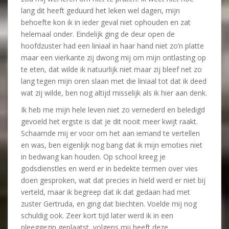
lang dit heeft geduurd het leken wel dagen, mijn
behoefte kon ik in ieder geval niet ophouden en zat
helemaal onder. Eindelijk ging de deur open de
hoofdzuster had een liniaal in haar hand niet zo’n platte
maar een vierkante zij dwong mij om mijn ontlasting op
te eten, dat wilde ik natuurlijk niet maar zij bleef net zo
lang tegen mijn oren slaan met die liniaal tot dat ik deed
wat zij wilde, ben nog altijd misselijk als ik hier aan denk.
Ik heb me mijn hele leven niet zo vernederd en beledigd
gevoeld het ergste is dat je dit nooit meer kwijt raakt.
Schaamde mij er voor om het aan iemand te vertellen
en was, ben eigenlijk nog bang dat ik mijn emoties niet
in bedwang kan houden. Op school kreeg je
godsdienstles en werd er in bedekte termen over vies
doen gesproken, wat dat precies in hield werd er niet bij
verteld, maar ik begreep dat ik dat gedaan had met
zuster Gertruda, en ging dat biechten. Voelde mij nog
schuldig ook. Zeer kort tijd later werd ik in een
pleeggezin geplaatst, volgens mij heeft deze