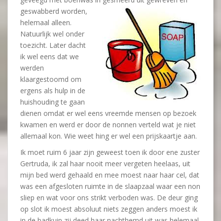
geswabberd worden,
helemaal alleen.
Natuurlijk wel onder
toezicht. Later dacht
ik wel eens dat we
werden
klaargestoomd om
ergens als hulp in de
huishouding te gaan
dienen omdat er wel eens vreemde mensen op bezoek
kwamen en werd er door de nonnen verteld wat je niet
allemaal kon. Wie weet hing er wel een prijskaartje aan.
Ik moet ruim 6 jaar zijn geweest toen ik door ene zuster
Gertruda, ik zal haar nooit meer vergeten heelaas, uit
mijn bed werd gehaald en mee moest naar haar cel, dat
was een afgesloten ruimte in de slaapzaal waar een non
sliep en wat voor ons strikt verboden was. De deur ging
op slot ik moest absoluut niets zeggen anders moest ik
in de badkuip zij deed haar nachthemd uit was helemaal