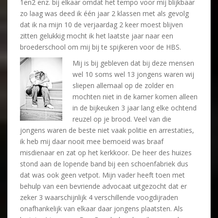
1en2 enz. bij elkaar omdat het tempo voor mij blijkbaar
zo laag was deed ik één jaar 2 klassen met als gevolg
dat ik na mijn 10 de verjaardag 2 keer moest blijven
zitten gelukkig mocht ik het laatste jaar naar een
broederschool om mij bij te spijkeren voor de HBS.
Mij is bij gebleven dat bij deze mensen
wel 10 soms wel 13 jongens waren wij
sliepen allemaal op de zolder en
mochten niet in de kamer komen alleen
in de bijkeuken 3 jaar lang elke ochtend
reuzel op je brood. Veel van die
jongens waren de beste niet vaak politie en arrestaties,
ik heb mij daar nooit mee bemoeid was braaf
misdienaar en zat op het kerkkoor. De heer des huizes
stond aan de lopende band bij een schoenfabriek dus
dat was ook geen vetpot. Mijn vader heeft toen met
behulp van een bevriende advocaat uitgezocht dat er
zeker 3 waarschijnlijk 4 verschillende voogdijraden
onafhankelijk van elkaar daar jongens plaatsten. Als