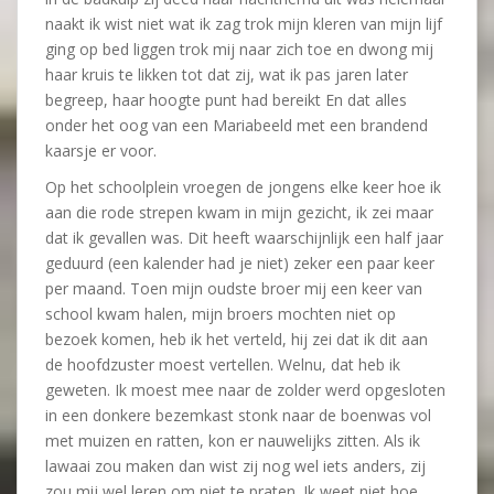
naakt ik wist niet wat ik zag trok mijn kleren van mijn lijf
ging op bed liggen trok mij naar zich toe en dwong mij
haar kruis te likken tot dat zij, wat ik pas jaren later
begreep, haar hoogte punt had bereikt En dat alles
onder het oog van een Mariabeeld met een brandend
kaarsje er voor.
Op het schoolplein vroegen de jongens elke keer hoe ik
aan die rode strepen kwam in mijn gezicht, ik zei maar
dat ik gevallen was. Dit heeft waarschijnlijk een half jaar
geduurd (een kalender had je niet) zeker een paar keer
per maand. Toen mijn oudste broer mij een keer van
school kwam halen, mijn broers mochten niet op
bezoek komen, heb ik het verteld, hij zei dat ik dit aan
de hoofdzuster moest vertellen. Welnu, dat heb ik
geweten. Ik moest mee naar de zolder werd opgesloten
in een donkere bezemkast stonk naar de boenwas vol
met muizen en ratten, kon er nauwelijks zitten. Als ik
lawaai zou maken dan wist zij nog wel iets anders, zij
zou mij wel leren om niet te praten. Ik weet niet hoe