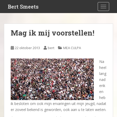
S
Bert Smeets
TOGGLE
k
i
p
t
Mag ik mij voorstellen!
o
m
a
22 oktober 2013
bert
MEA CULPA
i
n
Na
c
heel
o
lang
n
nad
t
enk
e
en
n
heb
t
ik besloten om ook mijn ervaringen uit mijn jeugd, nadat
er zoveel bekend is geworden, ook aan u te laten weten.