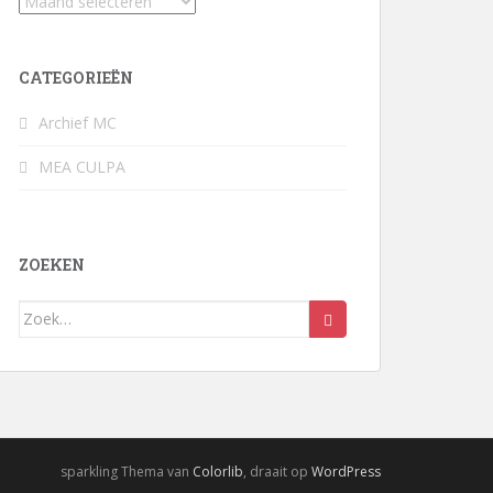
Archief
CATEGORIEËN
Archief MC
MEA CULPA
ZOEKEN
Zoek
naar:
sparkling Thema van
Colorlib
, draait op
WordPress