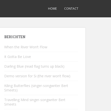
HOME
CONTACT
BERICHTEN
When the River Won’t Flow
It Gotta Be Love
Darling Blue (read flag turns up black)
Demo version for Si (the river won’t flow)
Kiling Butterflies (singer-songwriter Bert
Smeets)
Travelling Mind singer-songwriter Bert
Smeets