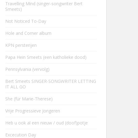
Travelling Mind (singer-songwriter Bert
Smeets)
Not Noticed To-Day
Hole and Corner album
KPN persterijen
Papa Hein Smeets (een katholieke dood)
Pennsylvania (vervolg)
Bert Smeets SINGER-SONGWRITER LETTING
IT ALL GO
She (für Marie-Therese)
Vrije Progressieve Jongeren
Heb u ook al een nieuw / oud (doof)potje
Excecution Day