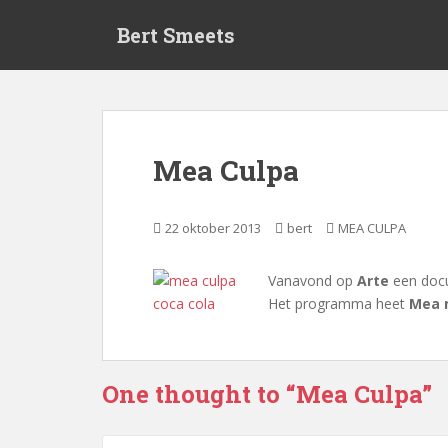
S
Bert Smeets
k
i
p
t
o
m
Mea Culpa
a
i
n
22 oktober 2013
bert
MEA CULPA
c
o
Vanavond op
Arte
een docu
n
Het programma heet
Mea 
t
e
n
t
One thought to “Mea Culpa”