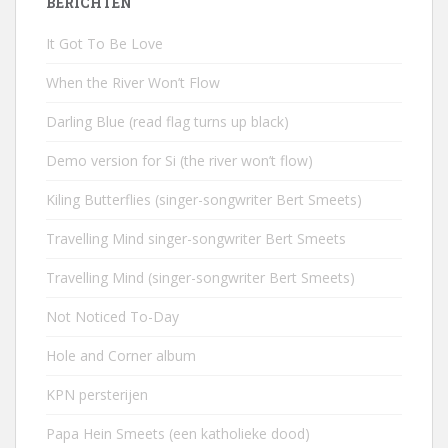
BERICHTEN
It Got To Be Love
When the River Won’t Flow
Darling Blue (read flag turns up black)
Demo version for Si (the river won’t flow)
Kiling Butterflies (singer-songwriter Bert Smeets)
Travelling Mind singer-songwriter Bert Smeets
Travelling Mind (singer-songwriter Bert Smeets)
Not Noticed To-Day
Hole and Corner album
KPN persterijen
Papa Hein Smeets (een katholieke dood)