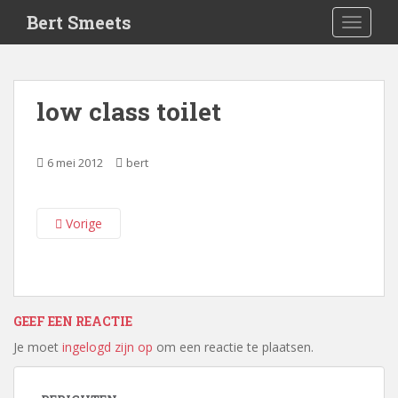
S
Bert Smeets
TOGGLE
k
i
p
t
low class toilet
o
m
a
6 mei 2012
bert
i
n
c
Vorige
o
n
t
e
n
GEEF EEN REACTIE
t
Je moet
ingelogd zijn op
om een reactie te plaatsen.