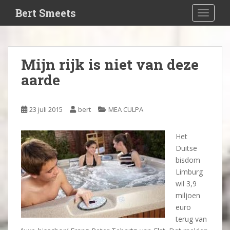
S
Bert Smeets
TOGGLE
k
i
p
t
Mijn rijk is niet van deze
o
aarde
m
a
i
23 juli 2015
bert
MEA CULPA
n
c
o
Het
n
Duitse
t
bisdom
e
Limburg
n
wil 3,9
t
miljoen
euro
terug van