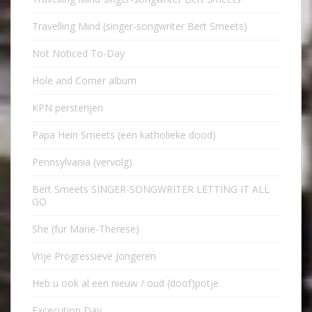
Travelling Mind (singer-songwriter Bert Smeets)
Not Noticed To-Day
Hole and Corner album
KPN persterijen
Papa Hein Smeets (een katholieke dood)
Pennsylvania (vervolg)
Bert Smeets SINGER-SONGWRITER LETTING IT ALL
GO
She (für Marie-Therese)
Vrije Progressieve Jongeren
Heb u ook al een nieuw / oud (doof)potje
Excecution Day