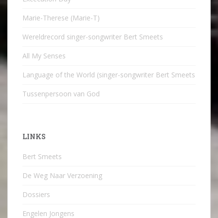
Marie-Therese (Marie-T)
Wereldrecord singer-songwriter Bert Smeets
All My Senses
Language of the World (singer-songwriter Bert Smeets
Tussenpersoon van God
LINKS
Bert Smeets
De Weg Naar Verzoening
Dossiers
Engelen Jongens