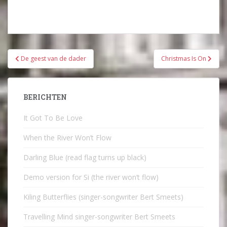
Bericht
De geest van de dader
Christmas Is On
navigatie
BERICHTEN
It Got To Be Love
When the River Won’t Flow
Darling Blue (read flag turns up black)
Demo version for Si (the river won’t flow)
Kiling Butterflies (singer-songwriter Bert Smeets)
Travelling Mind singer-songwriter Bert Smeets