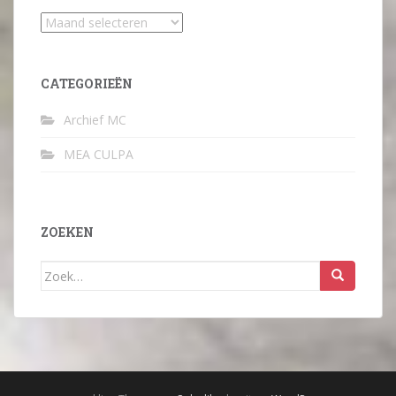
Archief
CATEGORIEËN
Archief MC
MEA CULPA
ZOEKEN
Zoek
naar: