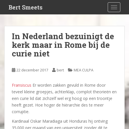
S
Bert Smeets
TOGGLE
k
i
p
t
In Nederland bezuinigt de
o
kerk maar in Rome bij de
m
a
curie niet
i
n
c
22 december 2017
bert
MEA CULPA
o
n
Fransiscus
Er worden zakken gevuld in Rome door
t
teveel kleine groepjes, achterklap, complot theorieën en
e
een curie lid dat zichzelf wel erg hoog op een troontje
n
heeft gezet. Hoe hoger de hiërarchie des te meer
t
corruptie.
Kardinaal Oskar Maradiaga uit Honduras hij ontving
35.000 per maand van een universiteit zonder dit te