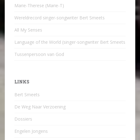
Marie-Therese (Marie-T)
Wereldrecord singer-songwriter Bert Smeets
All My Senses
Language of the World (singer-songwriter Bert Smeets
Tussenpersoon van God
LINKS
Bert Smeets
De Weg Naar Verzoening
Dossiers
Engelen Jongens