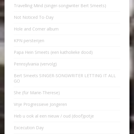
Travelling Mind (singer-songwriter Bert Smeets)
Not Noticed To-Day
Hole and Corner album
KPN persterijen
Papa Hein Smeets (een katholieke dood)
Pennsylvania (vervolg)
Bert Smeets SINGER-SONGWRITER LETTING IT ALL
GO
She (für Marie-Therese)
Vrije Progressieve Jongeren
Heb u ook al een nieuw / oud (doof)potje
Excecution Day