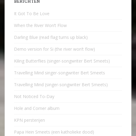
BERICHTEN
It Got To Be Love
When the River Won’t Flow
Darling Blue (read flag turns up black)
Demo version for Si (the river won’t flow)
Kiling Butterflies (singer-songwriter Bert Smeets)
Travelling Mind singer-songwriter Bert Smeets
Travelling Mind (singer-songwriter Bert Smeets)
Not Noticed To-Day
Hole and Corner album
KPN persterijen
Papa Hein Smeets (een katholieke dood)