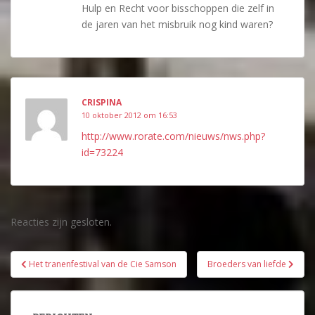
Hulp en Recht voor bisschoppen die zelf in
de jaren van het misbruik nog kind waren?
CRISPINA
10 oktober 2012 om 16:53
http://www.rorate.com/nieuws/nws.php?
id=73224
Reacties zijn gesloten.
Bericht
Het tranenfestival van de Cie Samson
Broeders van liefde
navigatie