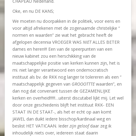
CHAPEAU Nederland.
Oke, en nu DE KANS;
We moeten nu doorpakken in de politiek, voor eens en
voor altijd afrekenen met de zogenaamde christelijke “
normen en waarden” zie wat het gebracht heeft de
afgelopen decennia VROEGER WAS
NIET
ALLES BETER
dames en heren!!! Een van de speerpunten van een
nieuw kabinet zou een herschikking van de
maatschappelijke positie van kerken kunnen zijn, het is
mi. niet langer verantwoord een ondemocratisch
instituut als bv. de RKK nog langer te tolereren als een “
maatschappelijk gegeven van
GROOOTTTE
waarden”, en
dan nog dat convenant tussen de GEZAMENLIJKE
kerken en overheid!!!!!!…uiterst discutabel lijkt mij. Let wel
door onze geschiedenis blijft het instituut RKK- EEN
STAAT IN DE STAAT-, als het er echt op aan komt
JAWEL dan duikt iedere bisschop/kardinaal weg en
beslist HET VATICAAN. Ieder
zijn geloof
daar zeg ik
inhoudelijk niets over, iedereen staat daarin