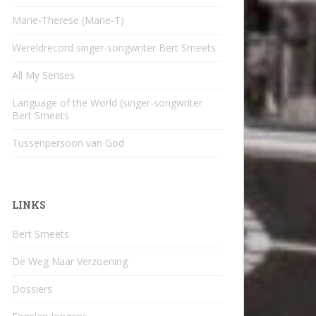
Marie-Therese (Marie-T)
Wereldrecord singer-songwriter Bert Smeets
All My Senses
Language of the World (singer-songwriter
Bert Smeets
Tussenpersoon van God
LINKS
Bert Smeets
De Weg Naar Verzoening
Dossiers