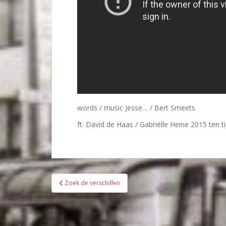
words / music Jesse… / Bert Smeets
ft. David de Haas / Gabriëlle Heine 2015 ten t
Bericht
Zoek de verschillen
navigatie