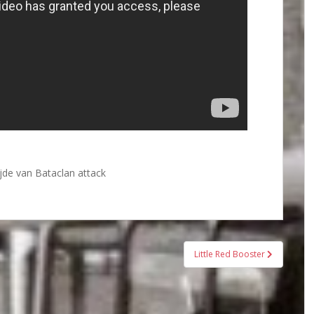
ijde van Bataclan attack
Little Red Booster