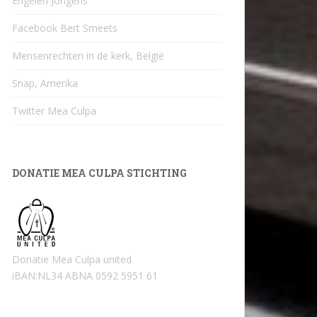
Engelen Jongens
Facebook Bert Smeets
Mensenrechten in de kerk, België
Snap, Amerika
Twitter Mea Culpa
DONATIE MEA CULPA STICHTING
Donatie Mea Culpa united
iBAN:NL34 ABNA 0592 5951 61