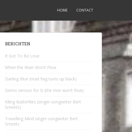
HOME
CONTACT
BERICHTEN
It Got To Be Love
When the River Won’t Flow
Darling Blue (read flag turns up black)
Demo version for Si (the river won’t flow)
Kiling Butterflies (singer-songwriter Bert
Smeets)
Travelling Mind singer-songwriter Bert
Smeets