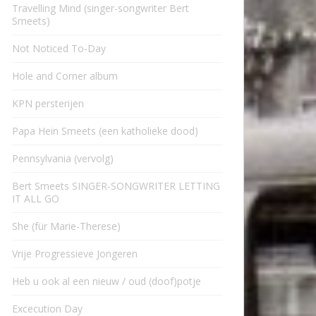
Travelling Mind (singer-songwriter Bert
Smeets)
Not Noticed To-Day
Hole and Corner album
KPN persterijen
Papa Hein Smeets (een katholieke dood)
Pennsylvania (vervolg)
Bert Smeets SINGER-SONGWRITER LETTING
IT ALL GO
She (für Marie-Therese)
Vrije Progressieve Jongeren
Heb u ook al een nieuw / oud (doof)potje
Excecution Day