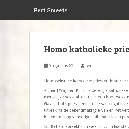
S
Bert Smeets
k
i
p
t
o
m
Homo katholieke prie
a
i
n
9 augustus 2011
bert
c
o
Homoseksuele katholieke priester doorbreekt 
n
t
Richard Wagner, Ph.D., is de enige katholieke
e
menselijke seksualiteit. Hij is een homosek
n
Gay catholic priest, een studie van cognitiev
t
uitbrak na de bekendmaking ervan en het ver
bekendmaking vernietigde uiteindelijk zijn pub
Nu Richard spreekt zich weer uit. Zijn laats