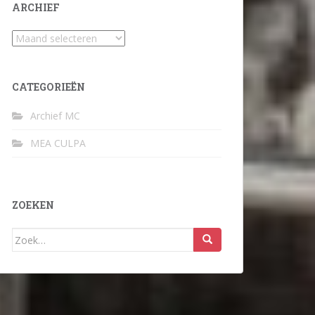
ARCHIEF
Archief
CATEGORIEËN
Archief MC
MEA CULPA
ZOEKEN
Zoek
naar: