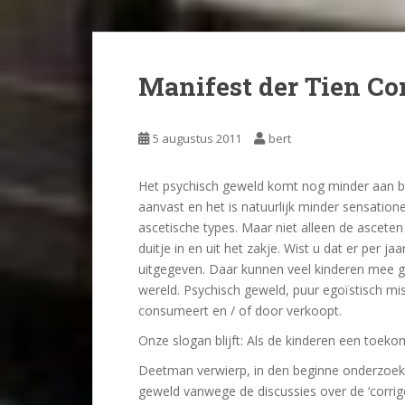
Manifest der Tien Cor
5 augustus 2011
bert
Het psychisch geweld komt nog minder aan bod
aanvast en het is natuurlijk minder sensatione
ascetische types. Maar niet alleen de asceten
duitje in en uit het zakje. Wist u dat er per j
uitgegeven. Daar kunnen veel kinderen mee g
wereld. Psychisch geweld, puur egoïstisch mis
consumeert en / of door verkoopt.
Onze slogan blijft: Als de kinderen een toek
Deetman verwierp, in den beginne onderzoek s
geweld vanwege de discussies over de ‘corrige