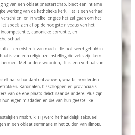
ing van een oblaat priesterschap, biedt een intieme
jke werking van de katholieke kerk. Het is een verhaal
erschillen, en in welke lengtes het zal gaan om het
 Het speelt zich af op de hoogste niveaus van het
incompetentie, canonieke corruptie, en
che schaal.
inaliteit en misbruik van macht die ooit werd gehuld in
al is van een religieuze instelling die zelfs zijn kern
chermen. Met andere woorden, dit is een verhaal van
oorstelbaar schandaal ontvouwen, waarbij honderden
 betrokken. Kardinalen, bisschoppen en provinciaals
ers van de ene plaats delict naar de andere. Plus zijn
n hun eigen misdaden en die van hun geestelijke
stelijken misbruik. Hij werd herhaaldelijk seksueel
gen in een oblaat seminarie in het zuiden van Illinois.