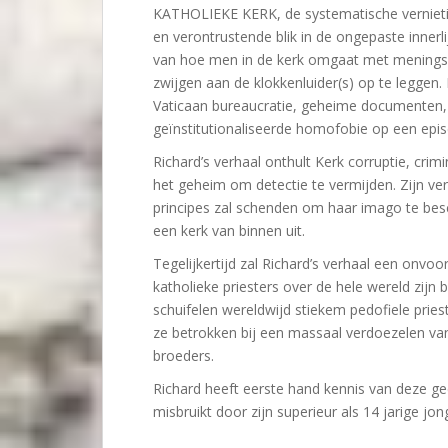
KATHOLIEKE KERK, de systematische vernietig
en verontrustende blik in de ongepaste innerli
van hoe men in de kerk omgaat met menings v
zwijgen aan de klokkenluider(s) op te leggen.
Vaticaan bureaucratie, geheime documenten, 
geïnstitutionaliseerde homofobie op een epis
Richard’s verhaal onthult Kerk corruptie, crim
het geheim om detectie te vermijden. Zijn verha
principes zal schenden om haar imago te bes
een kerk van binnen uit.
Tegelijkertijd zal Richard’s verhaal een onv
katholieke priesters over de hele wereld zijn
schuifelen wereldwijd stiekem pedofiele priest
ze betrokken bij een massaal verdoezelen va
broeders.
Richard heeft eerste hand kennis van deze gee
misbruikt door zijn superieur als 14 jarige jon