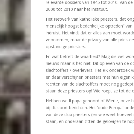
relevante dossiers van 1945 tot 2010. Van de
2000 tot 2010 naar het instituut.
Het Netwerk van katholieke priesters, dat onge
menselijk hoogst bedenkelijke optreden” van 
indruist. Het vindt dat er alles aan moet wor
voorkomen, maar de privacy van alle prieste
opstandige priesters.
En wat betreft de waarheid? Mag die wel wor
nieuws maar is het niet. Dit opleven van de d
slachtoffers / overlevers. Het RK onderzoek v
en daar verschijnen priesters met hun eigen ke
rechten van de slachtoffers moet nog gedept
staan deze priesters op! Wie roept ze tot de 
Hebben we Il papa gehoord of Wiertz, onze b
bij dit soort berichten. Het ‘oude Europa’ ond
van deze club priesters (en wie weet hoeveel 
staan, en onderaan zitten de gelovigen te h