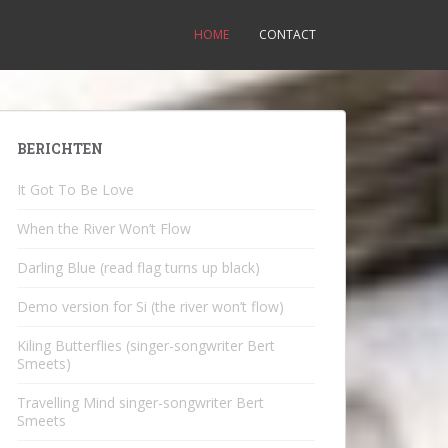
HOME
CONTACT
BERICHTEN
It Got To Be Love
When the River Won’t Flow
Darling Blue (read flag turns up black)
Demo version for Si (the river won’t flow)
Kiling Butterflies (singer-songwriter Bert
Smeets)
Travelling Mind singer-songwriter Bert
Smeets