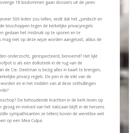
 overige 18 bisdommen gaan dossiers uit de jaren
veer 500 leden zou tellen, vindt dat het „juridisch en
de bisschoppen tegen de kerkelijke privacyregels
den gedaan het misbruik op te sporen en te
rs mag niet op deze wijze worden aangetast, aldus de
den onderzocht, gerespecteerd, benoemd? Het lijkt
oofpot is als een dolksteek in de rug van de
an de Cie. Deetman is bezig alles in kaart te brengen,
rkelijke privacy regels. De pen in de inkt van de
 worden en in het midden van al deze onthullingen
orde?
isschop? De behoudende krachten in de kerk leven op
er gezag en invloed van het Vaticaan blijft in de hersens
stille sympathisanten ze tellen) boven de wereldse wet
open op een Mea Culpa.