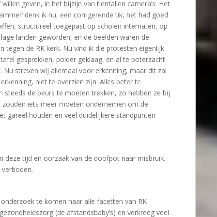
willen geven, in het bijzijn van tientallen camera’s. Het
Jammer’ denk ik nu, een corrigerende tik, het had goed
affen, structureel toegepast op scholen internaten, op
 lage landen geworden, en de beelden waren de
tegen de RK kerk. Nu vind ik die protesten eigenlijk
 tafel gesprekken, polder geklaag, en al te boterzacht
. Nu streven wij allemaal voor erkenning, maar dit zal
rkenning, niet te overzien zijn. Alles beter te
n steeds de beurs te moeten trekken, zo hebben ze bij
rs, zouden iets meer moeten ondernemen om de
 het gareel houden en veel duidelijkere standpunten
an deze tijd en oorzaak van de doofpot naar misbruik.
n verboden.
r onderzoek te komen naar alle facetten van RK
 gezondheidszorg (de afstandsbaby’s) en verkreeg veel