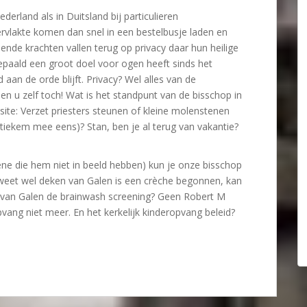
rland als in Duitsland bij particulieren
vlakte komen dan snel in een bestelbusje laden en
de krachten vallen terug op privacy daar hun heilige
epaald een groot doel voor ogen heeft sinds het
 aan de orde blijft. Privacy? Wel alles van de
hen u zelf toch! Wat is het standpunt van de bisschop in
 site: Verzet priesters steunen of kleine molenstenen
stiekem mee eens)? Stan, ben je al terug van vakantie?
ne die hem niet in beeld hebben) kun je onze bisschop
weet wel deken van Galen is een crèche begonnen, kan
van Galen de brainwash screening? Geen Robert M
opvang niet meer. En het kerkelijk kinderopvang beleid?