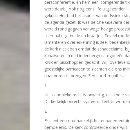
persconferentie, en hem een ‘corrigerende tik’ 
werd daarbij ook nog eens life uitgezonden. ‘
gekunt. Het had het aspect van de fysieke str
de agenda gezet. Ik was de Che Guevarra der
wereld rond gegaan vanwege hevige protesten 
allemaal erg timide en braafjes. Teveel ronde
lamenteren over erkenning is zeer bedenkelijk
de kerk niet doen omdat de schadeclaims, bij e
kanaliseren in de Lindenbergh categorieën da
KNR en bisschoppen gedacht. Wij, overleve
geestelijke barricaden te slechten die ons in
naar voren te brengen. Een soort manifest:
1
Het canonieke recht is onwettig, niet meer v
Dit kerkelijk onrecht-systeem dient te worde
2
Er dient een onafhankelijk buitenparlementai
bemoeienis. De kerk controleerde onderwijs,