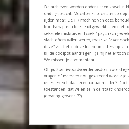
De archieven worden ondertussen zowel in Nede
ondergebracht. Mochten ze toch aan de opper
rijden maar. De PR machine van deze behouden
boodschap een beetje uitgewerkt is en niet b
seksuele misbruik en fysiek / psychisch geweld
slachtoffers willen weten, maar zelf? Verlooc
deze? Zet het in dezelfde neon letters op zijn
bij de doofpot aandragen…(is hij het er toch 
We missen je commentaar.
Oh ja, Stan (woordvoerder bisdom voor diege
vragen of iedereen nou gescreend wordt? Je 
iedereen zich daar zomaar aanmelden? Doet 
toestanden, dat willen ze in de ‘staat’ kinder
(ervaring gewenst??)