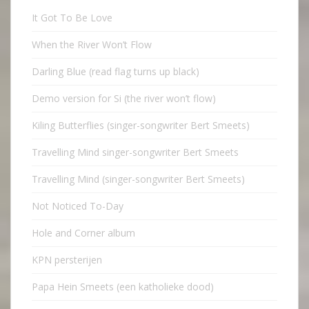
It Got To Be Love
When the River Won’t Flow
Darling Blue (read flag turns up black)
Demo version for Si (the river won’t flow)
Kiling Butterflies (singer-songwriter Bert Smeets)
Travelling Mind singer-songwriter Bert Smeets
Travelling Mind (singer-songwriter Bert Smeets)
Not Noticed To-Day
Hole and Corner album
KPN persterijen
Papa Hein Smeets (een katholieke dood)