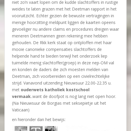
niet zo’n vaart lopen om de kudde slachtoffers in rustige
weides te laten grazen met het Deetman rapport in het
vooruitzicht. Echter gezien de bewuste vertragingen in
menige hoorzitting meldpunt liggen de kaarten opeens
gevoeliger nu andere claims en procedures dreigen waar
meneren Deetmannen geen rekening mee hebben
gehouden. De Rkk kerk staat op ontploffen met haar
mooie canonieke compensaties slachtoffers de
helpende hand te bieden terwijl het onderzoek liep
tuimelde menig slachtoffer(groep) in deze nep-OM val
en konden de daders die zich moesten melden van
Deetman, zich voorbereiden op een civielrechtelijke
strijd. Vanavond uitzending Nieuwsuur 22.00-22.35 u.
met
ouderwets katholiek kostschool
vermaak
..want de doofpot is nog lang niet open hoor.
(Na Nieuwsuur de Borgias met seksepietje uit het
Vaticaan)
en hieronder dan het bewijs: