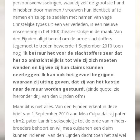
persoonsverwisselingen, waar zij zelf de grootste hand
in hebben door mannen / vrouwen hun identiteit af te
nemen en ze op te zadelen met namen van vage
Christelijke types uit een ver verleden, is een nieuwe
enscenering in het RKK theater stukje in de maak. Van
den Eijnden altijd bereid om de arme slachtoffers
tegemoet te treden beweerde 1 September 2010 toen
nog: ‘
ik betreur het voor de slachtoffers zeer dat
het zo oninzichtelijk is tot wie zij zich moeten
wenden en bij wie zij hun claims kunnen
neerleggen. Ik kan ook het gevoel begrijpen
waaraan zij uiting geven, dat zij van het kastje
naar de muur worden gestuurd
‘. (einde quote; zie
hieronder dr.J. van den Eijnden ofm)
Maar dit is niet alles. Van den Eijnden erkent in deze
brief van 1 September 2010 aan Mea Culpa dat zij pater
ofm2, pater Landric seksepietje tot de orde van minder-
broeders behoort en wij mea culpianen een claim
kunnen indienen. Van den Eijnden dacht toen het zal wel