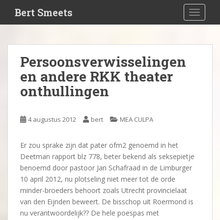
S
Bert Smeets
TOGGLE
k
i
p
t
Persoonsverwisselingen
o
en andere RKK theater
m
a
onthullingen
i
n
c
4 augustus 2012
bert
MEA CULPA
o
n
Er zou sprake zijn dat pater ofm2 genoemd in het
t
Deetman rapport blz 778, beter bekend als seksepietje
e
benoemd door pastoor Jan Schafraad in de Limburger
n
10 april 2012, nu plotseling niet meer tot de orde
t
minder-broeders behoort zoals Utrecht provincielaat
van den Eijnden beweert. De bisschop uit Roermond is
nu verantwoordelijk?? De hele poespas met