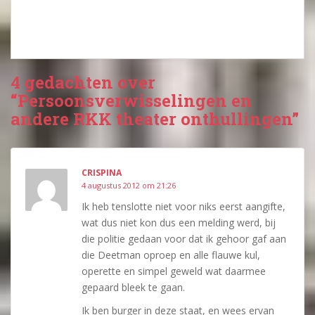
4 gedachten over
“Persoonsverwisselingen en
andere RKK theater onthullingen”
CRISPINA
4 augustus 2012 om 21:26
Ik heb tenslotte niet voor niks eerst aangifte,
wat dus niet kon dus een melding werd, bij
die politie gedaan voor dat ik gehoor gaf aan
die Deetman oproep en alle flauwe kul,
operette en simpel geweld wat daarmee
gepaard bleek te gaan.
Ik ben burger in deze staat, en wees ervan