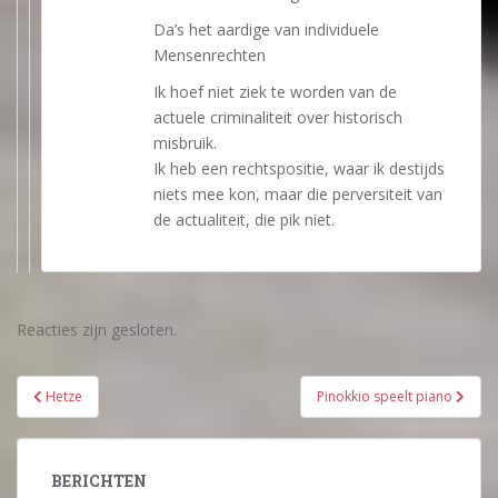
Da’s het aardige van individuele
Mensenrechten
Ik hoef niet ziek te worden van de
actuele criminaliteit over historisch
misbruik.
Ik heb een rechtspositie, waar ik destijds
niets mee kon, maar die perversiteit van
de actualiteit, die pik niet.
Reacties zijn gesloten.
Bericht
Hetze
Pinokkio speelt piano
navigatie
BERICHTEN