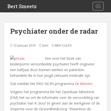
S
Bert Smeets
TOGGLE
k
i
p
t
Psychiater onder de radar
o
m
a
13 januari 2015
bert
MEA CULPA
i
n
Een voor het bezit van
c
kinderporno veroordeelde psychiater heeft ongeveer
o
een halfjaar door kunnen werken en patiënten
n
behandeld die in hun jeugd seksueel misbruikt zijn.
t
e
Dat meldde het KRO-NCRV-programma
De Monitor
n
Volgens het programma liet het Openbaar Ministerie
t
(OM) het na om de informatie over de veroordeling van
psychiater Van R. door te geven aan de werkgever of de
Inspectie voor de Gezondheidszorg. “Waardoor de