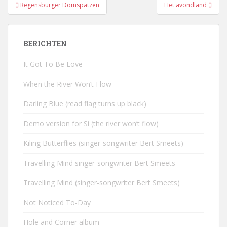
Bericht
Regensburger Domspatzen
Het avondland
navigatie
BERICHTEN
It Got To Be Love
When the River Won’t Flow
Darling Blue (read flag turns up black)
Demo version for Si (the river won’t flow)
Kiling Butterflies (singer-songwriter Bert Smeets)
Travelling Mind singer-songwriter Bert Smeets
Travelling Mind (singer-songwriter Bert Smeets)
Not Noticed To-Day
Hole and Corner album