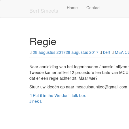
Skip
Home
Contact
to
Bert Smeets
main
content
Regie
28 augustus 2017
28 augustus 2017
bert
MEA C
Naar aanleiding van het tegenhouden / passief blijven v
Tweede kamer artikel 12 procedure ten bate van MCU /
dat er een regie achter zit. Maar wie?
Stuur uw ideeën op naar meaculpaunited@gmail.com
Bericht
Put it in the We don’t talk box
Jinek
navigatie