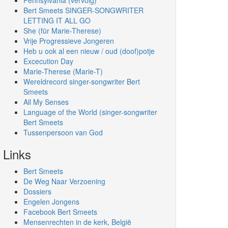
Pennsylvania (vervolg)
Bert Smeets SINGER-SONGWRITER
LETTING IT ALL GO
She (für Marie-Therese)
Vrije Progressieve Jongeren
Heb u ook al een nieuw / oud (doof)potje
Excecution Day
Marie-Therese (Marie-T)
Wereldrecord singer-songwriter Bert
Smeets
All My Senses
Language of the World (singer-songwriter
Bert Smeets
Tussenpersoon van God
Links
Bert Smeets
De Weg Naar Verzoening
Dossiers
Engelen Jongens
Facebook Bert Smeets
Mensenrechten in de kerk, België