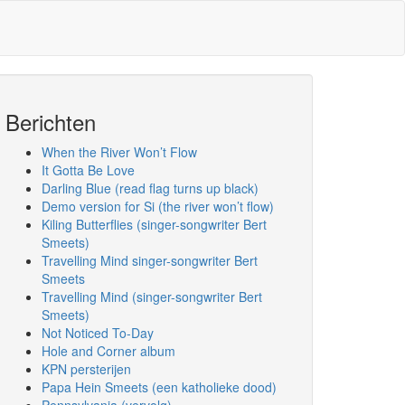
Berichten
When the River Won’t Flow
It Gotta Be Love
Darling Blue (read flag turns up black)
Demo version for Si (the river won’t flow)
Kiling Butterflies (singer-songwriter Bert
Smeets)
Travelling Mind singer-songwriter Bert
Smeets
Travelling Mind (singer-songwriter Bert
Smeets)
Not Noticed To-Day
Hole and Corner album
KPN persterijen
Papa Hein Smeets (een katholieke dood)