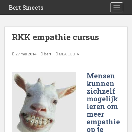
S
Bert Smeets
TOGGLE
k
i
p
t
RKK empathie cursus
o
m
a
27 mei 2014
bert
MEA CULPA
i
n
c
Mensen
o
kunnen
n
zichzelf
t
mogelijk
e
leren om
n
t
meer
empathie
op te