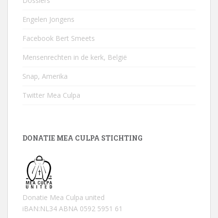
Dossiers
Engelen Jongens
Facebook Bert Smeets
Mensenrechten in de kerk, België
Snap, Amerika
Twitter Mea Culpa
DONATIE MEA CULPA STICHTING
Donatie Mea Culpa united
iBAN:NL34 ABNA 0592 5951 61