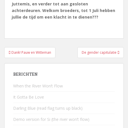
Juttemis, en verder tot aan gesloten
achterdeuren. Welkom broeders, tot 1 Juli hebben
jullie de tijd om een klacht in te dienen???
Bericht
Dank! Pauw en Witteman
De gender capitulatie
navigatie
BERICHTEN
When the River Won’t Flow
It Gotta Be Love
Darling Blue (read flag turns up black)
Demo version for Si (the river won’t flow)