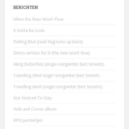
BERICHTEN
When the River Won’t Flow
It Gotta Be Love
Darling Blue (read flag turns up black)
Demo version for Si (the river won’t flow)
Kiling Butterflies (singer-songwriter Bert Smeets)
Travelling Mind singer-songwriter Bert Smeets
Travelling Mind (singer-songwriter Bert Smeets)
Not Noticed To-Day
Hole and Corner album
KPN persterijen