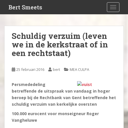
S
Bert Smeets
TOGGLE
k
i
p
t
Schuldig verzuim (leven
o
we in de kerkstraat of in
m
a
een rechtstaat)
i
n
c
25 februari 2016
bert
MEA CULPA
o
n
Persmededeling
t
betreffende de uitspraak van vandaag in hoger
e
beroep bij de Rechtbank van Gent betreffende het
n
schuldig verzuim van kerkelijke oversten
t
100.000 eurocent voor monseigneur Roger
Vangheluwe