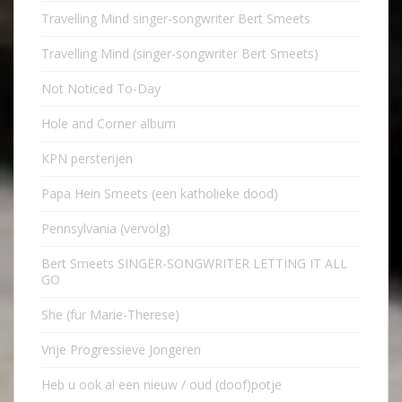
Travelling Mind singer-songwriter Bert Smeets
Travelling Mind (singer-songwriter Bert Smeets)
Not Noticed To-Day
Hole and Corner album
KPN persterijen
Papa Hein Smeets (een katholieke dood)
Pennsylvania (vervolg)
Bert Smeets SINGER-SONGWRITER LETTING IT ALL
GO
She (für Marie-Therese)
Vrije Progressieve Jongeren
Heb u ook al een nieuw / oud (doof)potje