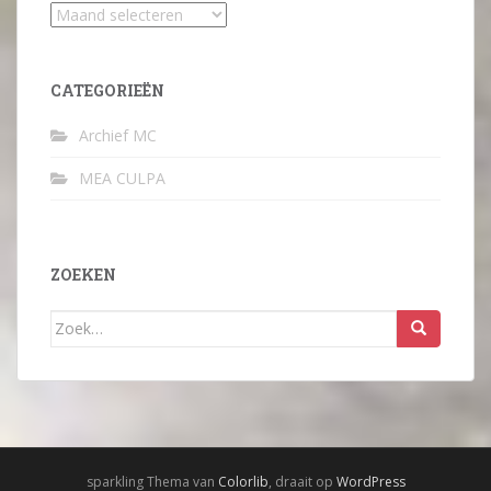
Archief
CATEGORIEËN
Archief MC
MEA CULPA
ZOEKEN
Zoek
naar:
sparkling Thema van
Colorlib
, draait op
WordPress