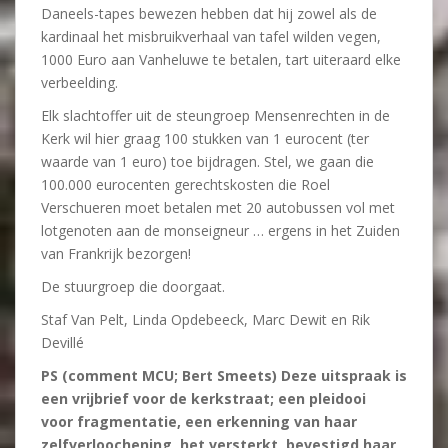
Daneels-tapes bewezen hebben dat hij zowel als de
kardinaal het misbruikverhaal van tafel wilden vegen,
1000 Euro aan Vanheluwe te betalen, tart uiteraard elke
verbeelding.
Elk slachtoffer uit de steungroep Mensenrechten in de
Kerk wil hier graag 100 stukken van 1 eurocent (ter
waarde van 1 euro) toe bijdragen. Stel, we gaan die
100.000 eurocenten gerechtskosten die Roel
Verschueren moet betalen met 20 autobussen vol met
lotgenoten aan de monseigneur … ergens in het Zuiden
van Frankrijk bezorgen!
De stuurgroep die doorgaat.
Staf Van Pelt, Linda Opdebeeck, Marc Dewit en Rik
Devillé
PS (comment MCU; Bert Smeets) Deze uitspraak is
een vrijbrief voor de kerkstraat; een pleidooi
voor fragmentatie, een erkenning van haar
zelfverloochening, het versterkt, bevestigd haar