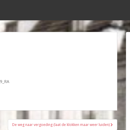
g9_RA
De weg naar vergoeding (laat de klokken maar weer luiden)