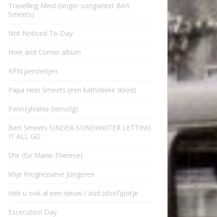
Travelling Mind (singer-songwriter Bert
Smeets)
Not Noticed To-Day
Hole and Corner album
KPN persterijen
Papa Hein Smeets (een katholieke dood)
Pennsylvania (vervolg)
Bert Smeets SINGER-SONGWRITER LETTING
IT ALL GO
She (für Marie-Therese)
Vrije Progressieve Jongeren
Heb u ook al een nieuw / oud (doof)potje
Excecution Day