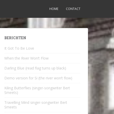
HOME
CONTACT
BERICHTEN
It Got To Be Love
When the River Won’t Flow
Darling Blue (read flag turns up black)
Demo version for Si (the river won’t flow)
Kiling Butterflies (singer-songwriter Bert
Smeets)
Travelling Mind singer-songwriter Bert
Smeets