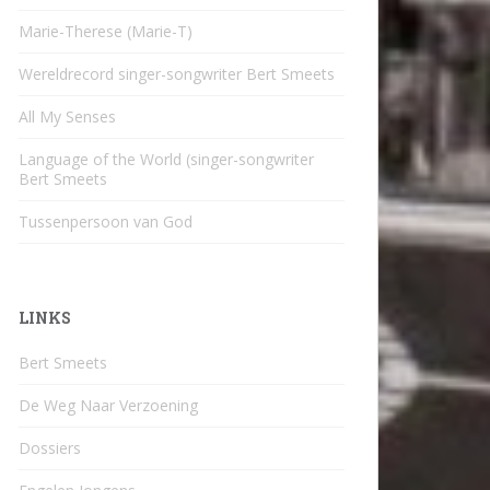
Marie-Therese (Marie-T)
Wereldrecord singer-songwriter Bert Smeets
All My Senses
Language of the World (singer-songwriter
Bert Smeets
Tussenpersoon van God
LINKS
Bert Smeets
De Weg Naar Verzoening
Dossiers