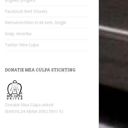
Engelen Jongens
Facebook Bert Smeets
Mensenrechten in de kerk, België
Snap, Amerika
Twitter Mea Culpa
DONATIE MEA CULPA STICHTING
Donatie Mea Culpa united
iBAN:NL34 ABNA 0592 5951 61