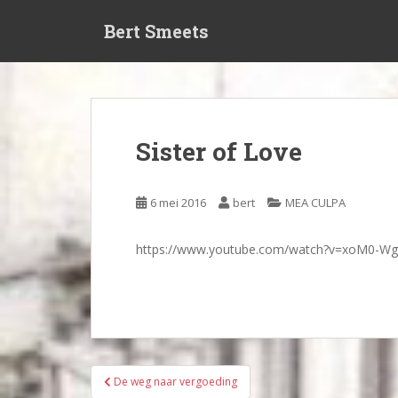
S
Bert Smeets
k
i
p
t
o
m
Sister of Love
a
i
n
6 mei 2016
bert
MEA CULPA
c
o
https://www.youtube.com/watch?v=xoM0-W
n
t
e
n
t
Bericht
De weg naar vergoeding