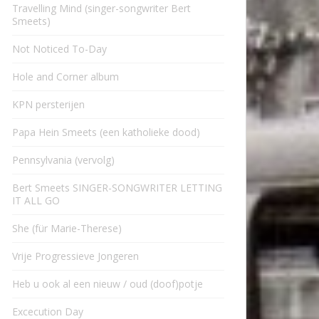
Travelling Mind (singer-songwriter Bert
Smeets)
Not Noticed To-Day
Hole and Corner album
KPN persterijen
Papa Hein Smeets (een katholieke dood)
Pennsylvania (vervolg)
Bert Smeets SINGER-SONGWRITER LETTING
IT ALL GO
She (für Marie-Therese)
Vrije Progressieve Jongeren
Heb u ook al een nieuw / oud (doof)potje
Excecution Day