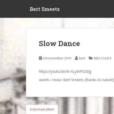
S
Bert Smeets
k
i
p
t
o
m
Slow Dance
a
i
n
24 november 2019
bert
MEA CULPA
c
o
https://youtu.be/W-XLyWPO2Eg
n
t
words / music Bert Smeets (thanks to nature)
e
n
t
Bericht
Eenmaal alleen