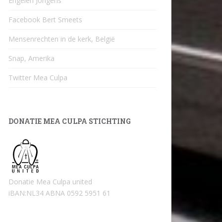
Engelen Jongens
Facebook Bert Smeets
Mensenrechten in de kerk, België
Snap, Amerika
Twitter Mea Culpa
DONATIE MEA CULPA STICHTING
Donatie Mea Culpa united
iBAN:NL34 ABNA 0592 5951 61