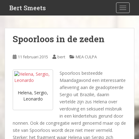
S
Bert Smeets
TOGGLE
k
i
p
t
Spoorloos in de zeden
o
m
a
11 februari 2015
bert
MEA CULPA
i
n
Spoorloos besteedde
c
Maandagavond een interessante
o
aflevering aan de geadopteerde
n
Helena, Sergio,
Sergio uit Brazilië, daarin
t
Leonardo
vertelde zijn zus Helena over
e
verdoving en seksueel misbruik
n
in een kindertehuis gerund door
t
nonnen. Ook de congregatie werd genoemd maar op de
site van Spoorloos wordt deze niet meer vermeld.
Sterker: het fragment waar Helena van Sergio zich