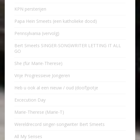
KPN persterijen
Papa Hein Smeets (een katholieke dood)
Pennsylvania (vervolg)
Bert Smeets SINGER-SONGWRITER LETTING IT ALL
GO
She (für Marie-Therese)
Vrije Progressieve Jongeren
Heb u ook al een nieuw / oud (doof)potje
Excecution Day
Marie-Therese (Marie-T)
Wereldrecord singer-songwriter Bert Smeets
All My Senses