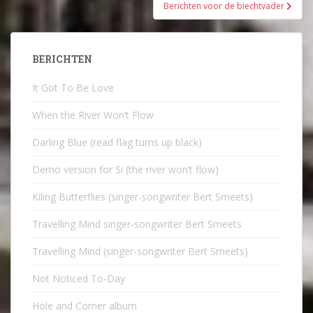
Berichten voor de biechtvader
BERICHTEN
It Got To Be Love
When the River Won’t Flow
Darling Blue (read flag turns up black)
Demo version for Si (the river won’t flow)
Kiling Butterflies (singer-songwriter Bert Smeets)
Travelling Mind singer-songwriter Bert Smeets
Travelling Mind (singer-songwriter Bert Smeets)
Not Noticed To-Day
Hole and Corner album