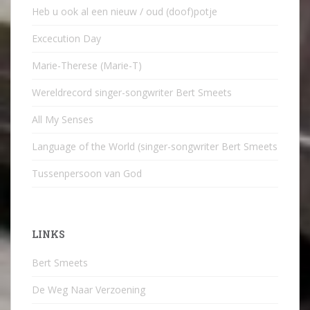
Heb u ook al een nieuw / oud (doof)potje
Excecution Day
Marie-Therese (Marie-T)
Wereldrecord singer-songwriter Bert Smeets
All My Senses
Language of the World (singer-songwriter Bert Smeets
Tussenpersoon van God
LINKS
Bert Smeets
De Weg Naar Verzoening