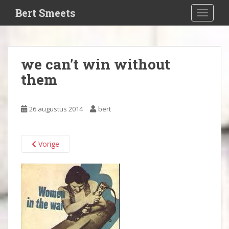
S
Bert Smeets
TOGGLE
k
i
p
t
we can’t win without
o
them
m
a
i
26 augustus 2014
bert
n
c
o
Vorige
n
t
e
n
t