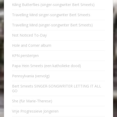
Kiling Butterflies (singer-songwriter Bert Smeets)
Travelling Mind singer-songwriter Bert Smeets
Travelling Mind (singer-songwriter Bert Smeets)
Not Noticed To-Day
Hole and Corner album
KPN persterijen
Papa Hein Smeets (een katholieke dood)
Pennsylvania (vervolg)
Bert Smeets SINGER-SONGWRITER LETTING IT ALL
GO
She (für Marie-Therese)
Vrije Progressieve Jongeren