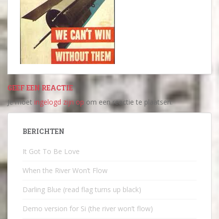
GEEF EEN REACTIE
Je moet
ingelogd zijn op
om een reactie te plaatsen.
BERICHTEN
It Got To Be Love
When the River Won’t Flow
Darling Blue (read flag turns up black)
Demo version for Si (the river won’t flow)