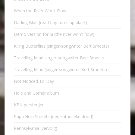
When the River Won’t Flow
Darling Blue (read flag turns up black)
Demo version for Si (the river won’t flow)
Kiling Butterflies (singer-songwriter Bert Smeets)
Travelling Mind singer-songwriter Bert Smeets
Travelling Mind (singer-songwriter Bert Smeets)
Not Noticed To-Day
Hole and Corner album
KPN persterijen
Papa Hein Smeets (een katholieke dood)
Pennsylvania (vervolg)