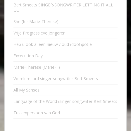
Bert Smeets SINGER-SONGWRITER LETTING IT ALL
GO
She (für Marie-Therese)
Vrije Progressieve Jongeren
Heb u ook al een nieuw / oud (doof)potje
Excecution Day
Marie-Therese (Marie-T)
Wereldrecord singer-songwriter Bert Smeets
All My Senses
Language of the World (singer-songwriter Bert Smeets
Tussenpersoon van God