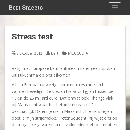
S
Bert Smeets
TOGGLE
k
i
p
t
Stress test
o
m
a
3 oktober 2012
bert
MEA CULPA
i
n
Veilig met Europese kerncentrales mits er geen spoken
c
uit Fukushima op ons afkomen
o
n
Alle in Europa aanwezige kerncentrales moeten beter
t
worden beveiligd. De kosten hiervoor liggen tussen de
e
10 en de 25 miljard euro. Dat omvat ook Tihange vlak
n
bij Maastricht waar het beton van reactor 2 is
t
beschadigd. De enige die in Maastricht hier iets tegen
doet is mijn strijdmakker Peter Soudant, hij wijst ons op
de mogelijke gevaren en die zullen niet met jodiumpillen