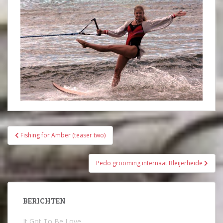
Bericht
Fishing for Amber (teaser two)
navigatie
Pedo grooming internaat Bleijerheide
BERICHTEN
It Got To Be Love