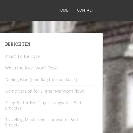
HOME
CONTACT
BERICHTEN
It Got To Be Love
When the River Won’t Flow
Darling Blue (read flag turns up black)
Demo version for Si (the river won’t flow)
Kiling Butterflies (singer-songwriter Bert
Smeets)
Travelling Mind singer-songwriter Bert
Smeets