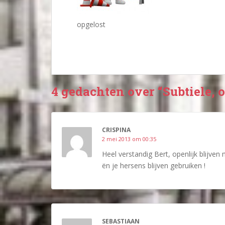
opgelost
4 gedachten over “Subtiele,
CRISPINA
2 mei 2013 om 00:35
Heel verstandig Bert, openlijk blijven
ën je hersens blijven gebruiken !
SEBASTIAAN