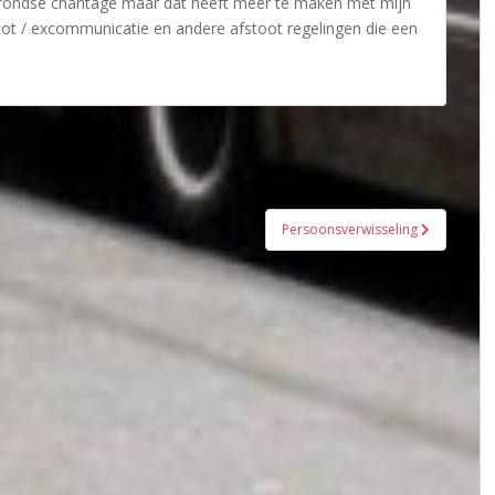
rgrondse chantage maar dat heeft meer te maken met mijn
ot / excommunicatie en andere afstoot regelingen die een
Persoonsverwisseling