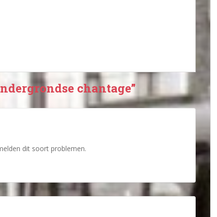
 ondergrondse chantage”
 melden dit soort problemen.