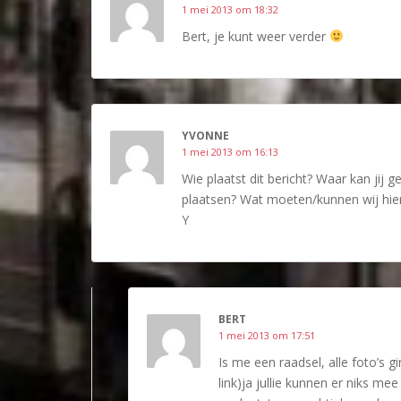
1 mei 2013 om 18:32
Bert, je kunt weer verder
YVONNE
1 mei 2013 om 16:13
Wie plaatst dit bericht? Waar kan jij 
plaatsen? Wat moeten/kunnen wij hie
Y
BERT
1 mei 2013 om 17:51
Is me een raadsel, alle foto’s 
link)ja jullie kunnen er niks me