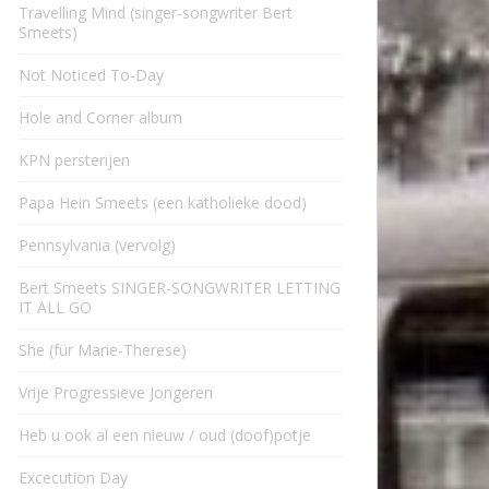
Travelling Mind (singer-songwriter Bert
Smeets)
Not Noticed To-Day
Hole and Corner album
KPN persterijen
Papa Hein Smeets (een katholieke dood)
Pennsylvania (vervolg)
Bert Smeets SINGER-SONGWRITER LETTING
IT ALL GO
She (für Marie-Therese)
Vrije Progressieve Jongeren
Heb u ook al een nieuw / oud (doof)potje
Excecution Day