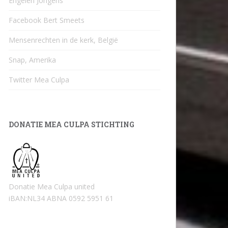
Engelen Jongens
Facebook Bert Smeets
Mensenrechten in de kerk, België
Snap, Amerika
Twitter Mea Culpa
DONATIE MEA CULPA STICHTING
Donatie Mea Culpa united
iBAN:NL34 ABNA 0592 5951 61