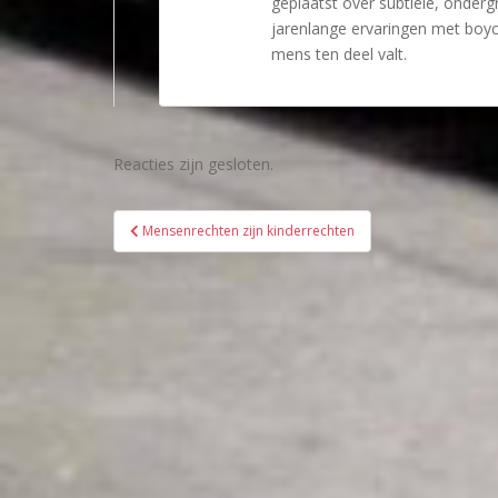
geplaatst over subtiele, onde
jarenlange ervaringen met boyc
mens ten deel valt.
Reacties zijn gesloten.
Bericht
Mensenrechten zijn kinderrechten
navigatie