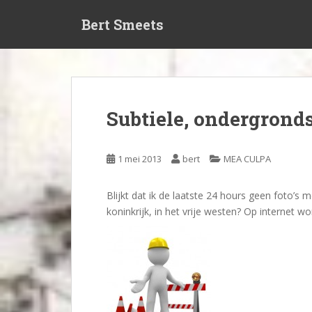
S
Bert Smeets
k
i
p
t
o
m
Subtiele, ondergrond
a
i
n
1 mei 2013
bert
MEA CULPA
c
o
Blijkt dat ik de laatste 24 hours geen foto’s
n
koninkrijk, in het vrije westen? Op internet w
t
e
n
t