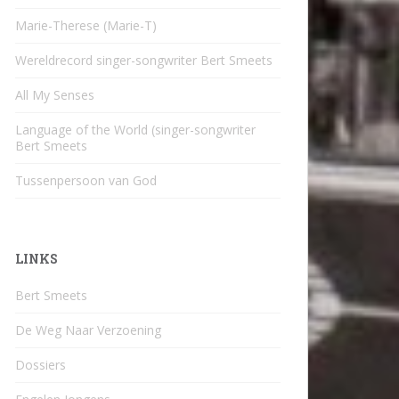
Marie-Therese (Marie-T)
Wereldrecord singer-songwriter Bert Smeets
All My Senses
Language of the World (singer-songwriter
Bert Smeets
Tussenpersoon van God
LINKS
Bert Smeets
De Weg Naar Verzoening
Dossiers