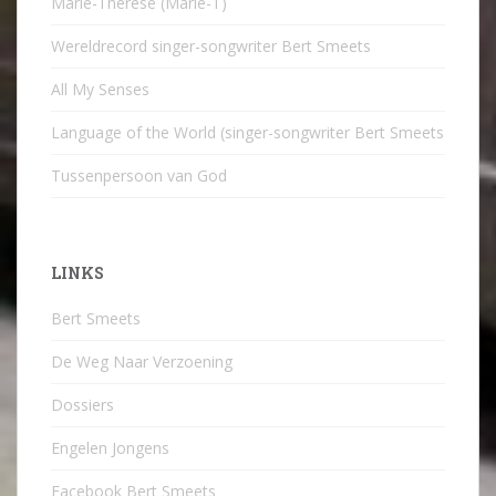
Marie-Therese (Marie-T)
Wereldrecord singer-songwriter Bert Smeets
All My Senses
Language of the World (singer-songwriter Bert Smeets
Tussenpersoon van God
LINKS
Bert Smeets
De Weg Naar Verzoening
Dossiers
Engelen Jongens
Facebook Bert Smeets