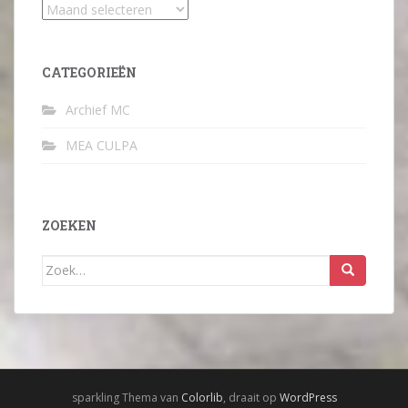
Archief
CATEGORIEËN
Archief MC
MEA CULPA
ZOEKEN
Zoek
naar:
sparkling Thema van
Colorlib
, draait op
WordPress