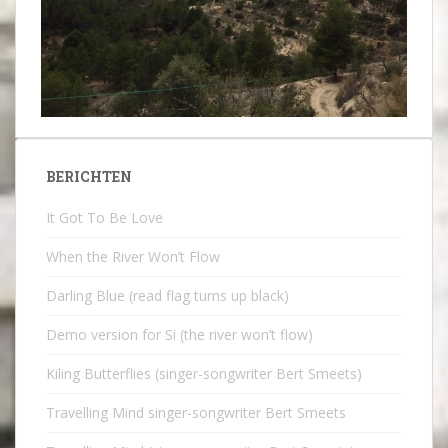
BERICHTEN
It Got To Be Love
When the River Won’t Flow
Darling Blue (read flag turns up black)
Demo version for Si (the river won’t flow)
Kiling Butterflies (singer-songwriter Bert Smeets)
Travelling Mind singer-songwriter Bert Smeets