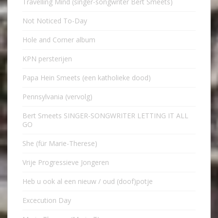
Travelling Mind (singer-songwriter Bert Smeets)
Not Noticed To-Day
Hole and Corner album
KPN persterijen
Papa Hein Smeets (een katholieke dood)
Pennsylvania (vervolg)
Bert Smeets SINGER-SONGWRITER LETTING IT ALL
GO
She (für Marie-Therese)
Vrije Progressieve Jongeren
Heb u ook al een nieuw / oud (doof)potje
Excecution Day