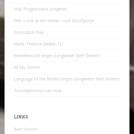
Vrije Progressieve Jongeren
Heb u ook al een nieuw / oud (doof)potje
Excecution Day
Marie-Therese (Marie-T)
Wereldrecord singer-songwriter Bert Smeets
All My Senses
Language of the World (singer-songwriter Bert Smeets
Tussenpersoon van God
LINKS
Bert Smeets