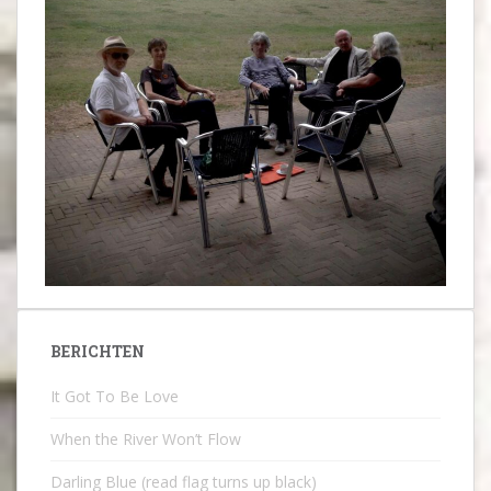
BERICHTEN
It Got To Be Love
When the River Won’t Flow
Darling Blue (read flag turns up black)