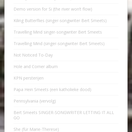
Demo version for Si (the river won’t flow)
Kiling Butterflies (singer-songwriter Bert Smeets)
Travelling Mind singer-songwriter Bert Smeets
Travelling Mind (singer-songwriter Bert Smeets)
Not Noticed To-Day
Hole and Corner album
KPN persterijen
Papa Hein Smeets (een katholieke dood)
Pennsylvania (vervolg)
Bert Smeets SINGER-SONGWRITER LETTING IT ALL
GO
She (für Marie-Therese)