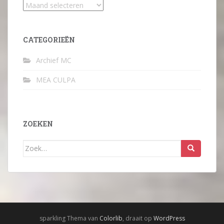
Archief
CATEGORIEËN
Archief MC
MEA CULPA
ZOEKEN
Zoek
naar:
sparkling Thema van
Colorlib
, draait op
WordPress