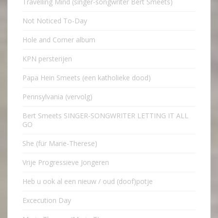
Travelling Mind (singer-songwriter Bert Smeets)
Not Noticed To-Day
Hole and Corner album
KPN persterijen
Papa Hein Smeets (een katholieke dood)
Pennsylvania (vervolg)
Bert Smeets SINGER-SONGWRITER LETTING IT ALL
GO
She (für Marie-Therese)
Vrije Progressieve Jongeren
Heb u ook al een nieuw / oud (doof)potje
Excecution Day