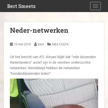
S
Bert Smeets
TOGGLE
k
i
p
t
Neder-netwerken
o
m
a
13 mei 2019
bert
MEA CULPA
i
n
Uit het bericht van
RTL Nieuws
blijkt dat “vele duizenden
c
Nederlanders” actief zijn in de veertien onderzochte
o
netwerken. Wereldwijd hebben de netwerken
n
“honderdduizenden leden”.
t
e
n
t