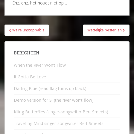
Enz. enz. het houdt niet op…
Bericht
We’re unstoppable
Wettelijke pesterijen
navigatie
BERICHTEN
When the River Won’t Flow
It Gotta Be Love
Darling Blue (read flag turns up black)
Demo version for Si (the river won’t flow)
Kiling Butterflies (singer-songwriter Bert Smeets)
Travelling Mind singer-songwriter Bert Smeets