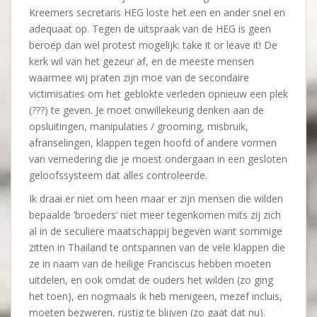
Kreemers secretaris HEG loste het een en ander snel en
adequaat op. Tegen de uitspraak van de HEG is geen
beroep dan wel protest mogelijk: take it or leave it! De
kerk wil van het gezeur af, en de meeste mensen
waarmee wij praten zijn moe van de secondaire
victimisaties om het geblokte verleden opnieuw een plek
(???) te geven. Je moet onwillekeurig denken aan de
opsluitingen, manipulaties / grooming, misbruik,
afranselingen, klappen tegen hoofd of andere vormen
van vernedering die je moest ondergaan in een gesloten
geloofssysteem dat alles controleerde.
Ik draai er niet om heen maar er zijn mensen die wilden
bepaalde ‘broeders’ niet meer tegenkomen mits zij zich
al in de seculiere maatschappij begeven want sommige
zitten in Thailand te ontspannen van de vele klappen die
ze in naam van de heilige Franciscus hebben moeten
uitdelen, en ook omdat de ouders het wilden (zo ging
het toen), en nogmaals ik heb menigeen, mezef incluis,
moeten bezweren, rustig te blijven (zo gaat dat nu).