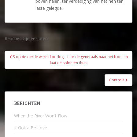
boven halen, ter verdediging van het hen ten
laste gelegde.
Reacties zijn gesloten.
Bericht
Stop de derde wereld oorlog, stuur de generaals naar het front en
navigatie
laat de soldaten thuis
Controle
BERICHTEN
When the River Won’t Flow
It Gotta Be Love