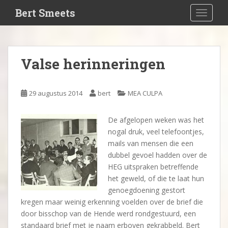
S
Bert Smeets
TOGGLE
k
i
p
t
Valse herinneringen
o
m
a
29 augustus 2014
bert
MEA CULPA
i
n
De afgelopen weken was het
c
nogal druk, veel telefoontjes,
o
mails van mensen die een
n
dubbel gevoel hadden over de
t
HEG uitspraken betreffende
e
het geweld, of die te laat hun
n
genoegdoening gestort
t
kregen maar weinig erkenning voelden over de brief die
door bisschop van de Hende werd rondgestuurd, een
standaard brief met je naam erboven gekrabbeld. Bert