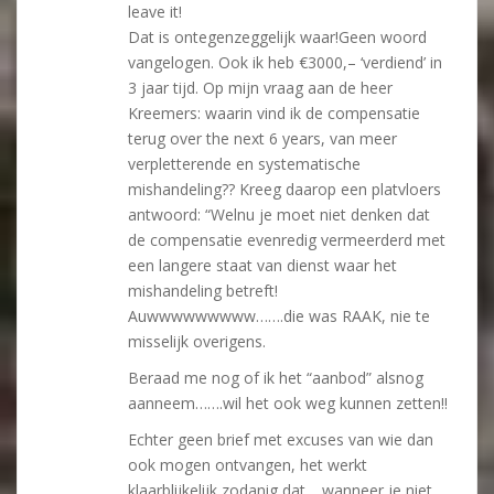
leave it!
Dat is ontegenzeggelijk waar!Geen woord
vangelogen. Ook ik heb €3000,– ‘verdiend’ in
3 jaar tijd. Op mijn vraag aan de heer
Kreemers: waarin vind ik de compensatie
terug over the next 6 years, van meer
verpletterende en systematische
mishandeling?? Kreeg daarop een platvloers
antwoord: “Welnu je moet niet denken dat
de compensatie evenredig vermeerderd met
een langere staat van dienst waar het
mishandeling betreft!
Auwwwwwwwww…….die was RAAK, nie te
misselijk overigens.
Beraad me nog of ik het “aanbod” alsnog
aanneem…….wil het ook weg kunnen zetten!!
Echter geen brief met excuses van wie dan
ook mogen ontvangen, het werkt
klaarblijkelijk zodanig dat …wanneer je niet