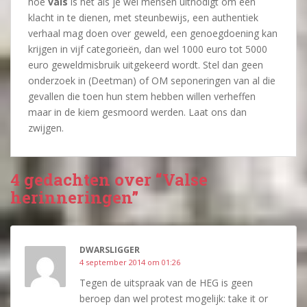
hoe
vals
is het als je wel mensen uitnodigt om een
klacht in te dienen, met steunbewijs, een authentiek
verhaal mag doen over geweld, een genoegdoening kan
krijgen in vijf categorieën, dan wel 1000 euro tot 5000
euro geweldmisbruik uitgekeerd wordt. Stel dan geen
onderzoek in (Deetman) of OM seponeringen van al die
gevallen die toen hun stem hebben willen verheffen
maar in de kiem gesmoord werden. Laat ons dan
zwijgen.
4 gedachten over “Valse
herinneringen”
DWARSLIGGER
4 september 2014 om 01:26
Tegen de uitspraak van de HEG is geen
beroep dan wel protest mogelijk: take it or