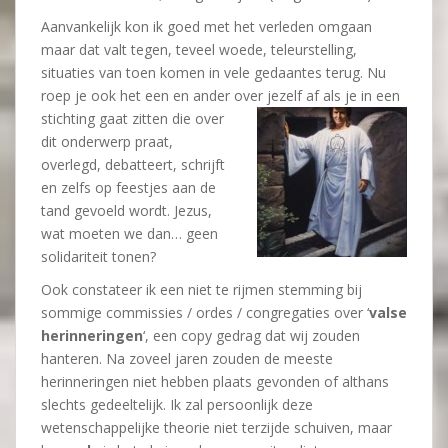
Aanvankelijk kon ik goed met het verleden omgaan
maar dat valt tegen, teveel woede, teleurstelling,
situaties van toen komen in vele gedaantes terug. Nu
roep je ook het een en ander over jezelf af als je in een
stichting gaat zitten die over
dit onderwerp praat,
overlegd, debatteert, schrijft
en zelfs op feestjes aan de
tand gevoeld wordt. Jezus,
wat moeten we dan… geen
solidariteit tonen?
Ook constateer ik een niet te rijmen stemming bij
sommige commissies / ordes / congregaties over ‘
valse
herinneringen
‘, een copy gedrag dat wij zouden
hanteren. Na zoveel jaren zouden de meeste
herinneringen niet hebben plaats gevonden of althans
slechts gedeeltelijk. Ik zal persoonlijk deze
wetenschappelijke theorie niet terzijde schuiven, maar