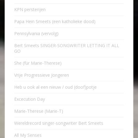
KPN persterijen
Papa Hein Smeets (een katholieke dood)
Pennsylvania (vervolg)
Bert Smeets SINGER-SONGWRITER LETTING IT ALL
GO
She (für Marie-Therese)
Vrije Progressieve Jongeren
Heb u ook al een nieuw / oud (doof)potje
Excecution Day
Marie-Therese (Marie-T)
Wereldrecord singer-songwriter Bert Smeets
All My Senses