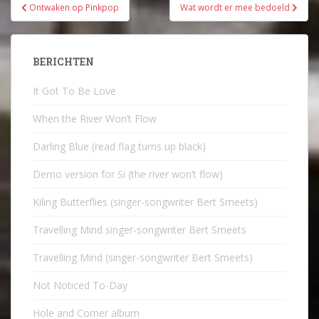
Bericht
Ontwaken op Pinkpop
Wat wordt er mee bedoeld
navigatie
BERICHTEN
It Got To Be Love
When the River Won’t Flow
Darling Blue (read flag turns up black)
Demo version for Si (the river won’t flow)
Kiling Butterflies (singer-songwriter Bert Smeets)
Travelling Mind singer-songwriter Bert Smeets
Travelling Mind (singer-songwriter Bert Smeets)
Not Noticed To-Day
Hole and Corner album