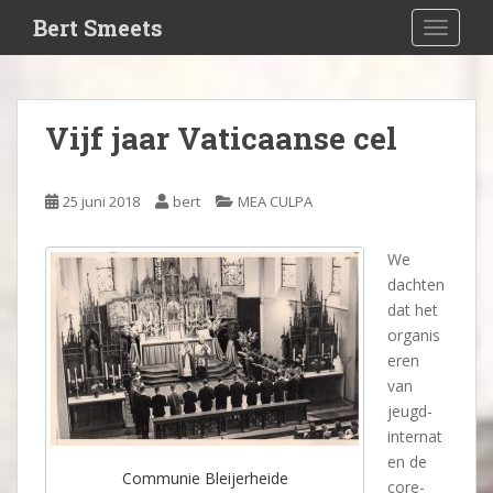
S
Bert Smeets
TOGGLE
k
i
p
t
Vijf jaar Vaticaanse cel
o
m
a
25 juni 2018
bert
MEA CULPA
i
n
We
c
dachten
o
dat het
n
organis
t
eren
e
van
n
jeugd-
t
internat
en de
Communie Bleijerheide
core-