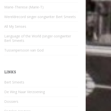
Marie-Therese (Marie-T)
Wereldrecord singer-songwriter Bert Smeets
All My Senses
Language of the World (singer-songwriter
Bert Smeets
Tussenpersoon van God
LINKS
Bert Smeets
De Weg Naar Verzoening
Dossiers