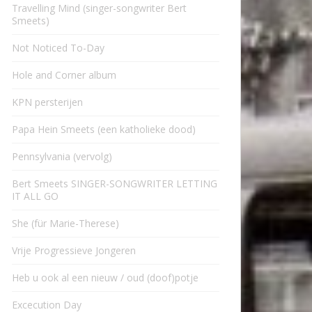
Travelling Mind (singer-songwriter Bert
Smeets)
Not Noticed To-Day
Hole and Corner album
KPN persterijen
Papa Hein Smeets (een katholieke dood)
Pennsylvania (vervolg)
Bert Smeets SINGER-SONGWRITER LETTING
IT ALL GO
She (für Marie-Therese)
Vrije Progressieve Jongeren
Heb u ook al een nieuw / oud (doof)potje
Excecution Day