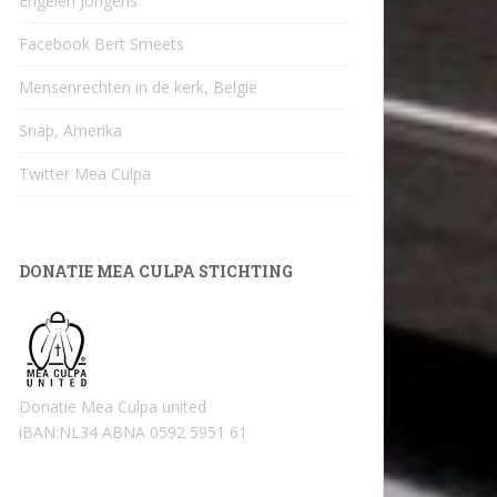
Engelen Jongens
Facebook Bert Smeets
Mensenrechten in de kerk, België
Snap, Amerika
Twitter Mea Culpa
DONATIE MEA CULPA STICHTING
Donatie Mea Culpa united
iBAN:NL34 ABNA 0592 5951 61