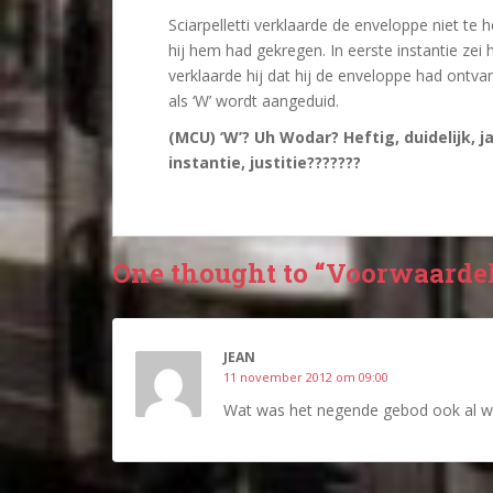
Sciarpelletti verklaarde de enveloppe niet te
hij hem had gekregen. In eerste instantie zei
verklaarde hij dat hij de enveloppe had ontva
als ‘W’ wordt aangeduid.
(MCU) ‘W’? Uh Wodar? Heftig, duidelijk, j
instantie, justitie???????
One thought to “Voorwaardel
JEAN
11 november 2012 om 09:00
Wat was het negende gebod ook al w