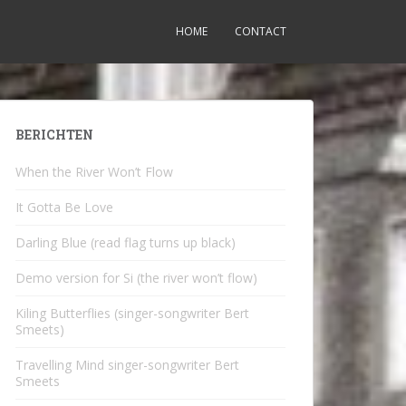
HOME
CONTACT
BERICHTEN
When the River Won’t Flow
It Gotta Be Love
Darling Blue (read flag turns up black)
Demo version for Si (the river won’t flow)
Kiling Butterflies (singer-songwriter Bert
Smeets)
Travelling Mind singer-songwriter Bert
Smeets