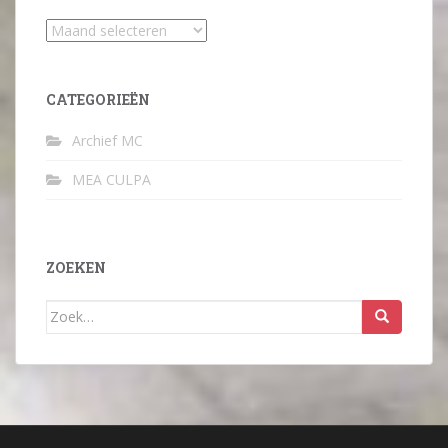
Archief
CATEGORIEËN
Archief MC
MEA CULPA
ZOEKEN
Zoek
naar: