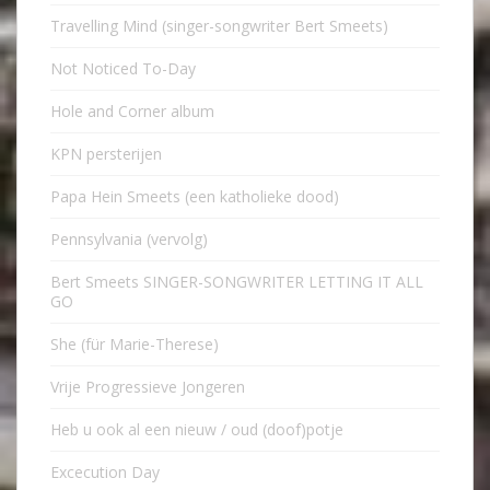
Travelling Mind (singer-songwriter Bert Smeets)
Not Noticed To-Day
Hole and Corner album
KPN persterijen
Papa Hein Smeets (een katholieke dood)
Pennsylvania (vervolg)
Bert Smeets SINGER-SONGWRITER LETTING IT ALL
GO
She (für Marie-Therese)
Vrije Progressieve Jongeren
Heb u ook al een nieuw / oud (doof)potje
Excecution Day