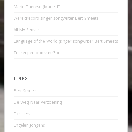
Marie-Therese (Marie-T)
Wereldrecord singer-songwriter Bert Smeets
All My Senses
Language of the World (singer-songwriter Bert Smeets
Tussenpersoon van God
LINKS
Bert Smeets
De Weg Naar Verzoening
Dossiers
Engelen Jongens