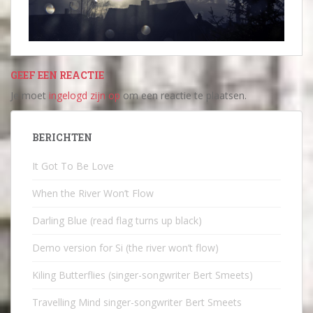
GEEF EEN REACTIE
Je moet
ingelogd zijn op
om een reactie te plaatsen.
BERICHTEN
It Got To Be Love
When the River Won’t Flow
Darling Blue (read flag turns up black)
Demo version for Si (the river won’t flow)
Kiling Butterflies (singer-songwriter Bert Smeets)
Travelling Mind singer-songwriter Bert Smeets