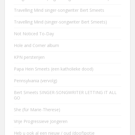
Travelling Mind singer-songwriter Bert Smeets
Travelling Mind (singer-songwriter Bert Smeets)
Not Noticed To-Day
Hole and Corner album
KPN persterijen
Papa Hein Smeets (een katholieke dood)
Pennsylvania (vervolg)
Bert Smeets SINGER-SONGWRITER LETTING IT ALL
GO
She (für Marie-Therese)
Vrije Progressieve Jongeren
Heb u ook al een nieuw / oud (doof)potje