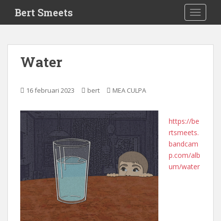
S
Bert Smeets
TOGGLE
k
i
p
t
Water
o
m
a
16 februari 2023
bert
MEA CULPA
i
n
c
https://be
o
rtsmeets.
n
bandcam
t
p.com/alb
e
um/water
n
t