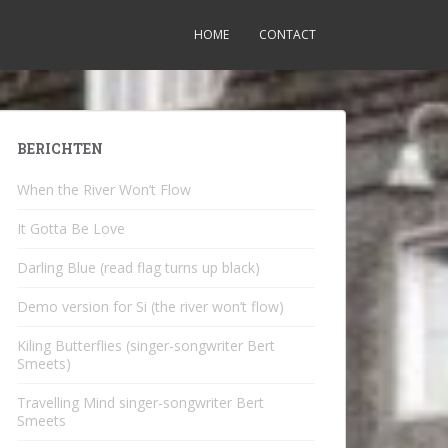
HOME
CONTACT
BERICHTEN
When the River Won’t Flow
It Gotta Be Love
Darling Blue (read flag turns up black)
Demo version for Si (the river won’t flow)
Kiling Butterflies (singer-songwriter Bert
Smeets)
Travelling Mind singer-songwriter Bert
Smeets