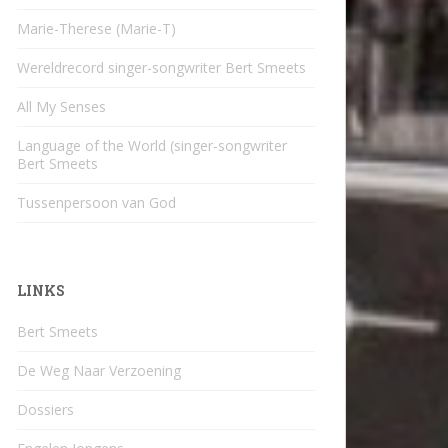
Marie-Therese (Marie-T)
Wereldrecord singer-songwriter Bert Smeets
All My Senses
Language of the World (singer-songwriter
Bert Smeets
Tussenpersoon van God
LINKS
Bert Smeets
De Weg Naar Verzoening
Dossiers