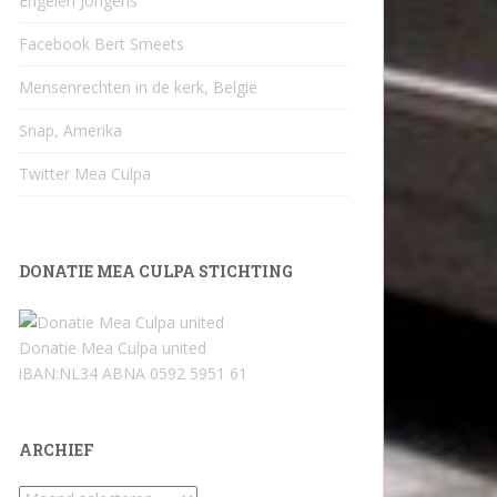
Engelen Jongens
Facebook Bert Smeets
Mensenrechten in de kerk, België
Snap, Amerika
Twitter Mea Culpa
DONATIE MEA CULPA STICHTING
Donatie Mea Culpa united
iBAN:NL34 ABNA 0592 5951 61
ARCHIEF