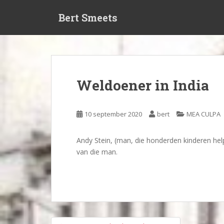
S
Bert Smeets
k
i
p
t
o
m
Weldoener in India
a
i
n
10 september 2020
bert
MEA CULPA
c
o
Andy Stein, (man, die honderden kinderen help
n
van die man.
t
e
n
t
Bericht