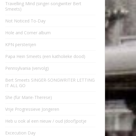
Travelling Mind (singer-songwriter Bert
Smeets)
Not Noticed To-Day
Hole and Corner album
KPN persterijen
Papa Hein Smeets (een katholieke dood)
Pennsylvania (vervolg)
Bert Smeets SINGER-SONGWRITER LETTING
IT ALL GO
She (für Marie-Therese)
Vrije Progressieve Jongeren
Heb u ook al een nieuw / oud (doof)potje
Excecution Day