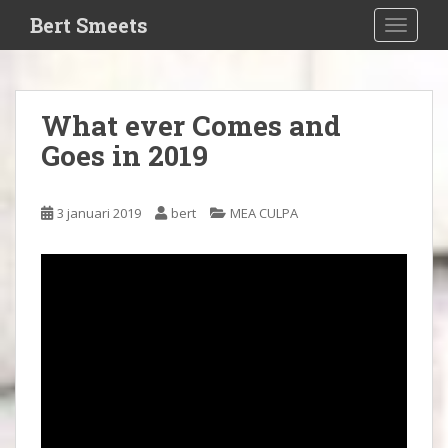
S
Bert Smeets
TOGGLE
k
i
p
t
What ever Comes and
o
Goes in 2019
m
a
i
3 januari 2019
bert
MEA CULPA
n
c
o
n
t
e
n
t