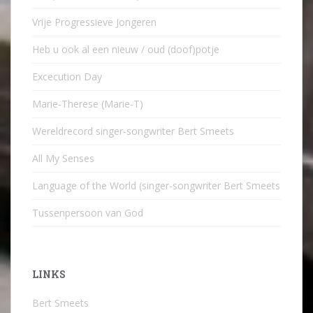
Vrije Progressieve Jongeren
Heb u ook al een nieuw / oud (doof)potje
Excecution Day
Marie-Therese (Marie-T)
Wereldrecord singer-songwriter Bert Smeets
All My Senses
Language of the World (singer-songwriter Bert Smeets
Tussenpersoon van God
LINKS
Bert Smeets