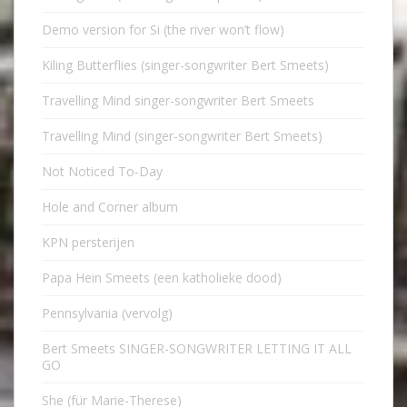
Demo version for Si (the river won’t flow)
Kiling Butterflies (singer-songwriter Bert Smeets)
Travelling Mind singer-songwriter Bert Smeets
Travelling Mind (singer-songwriter Bert Smeets)
Not Noticed To-Day
Hole and Corner album
KPN persterijen
Papa Hein Smeets (een katholieke dood)
Pennsylvania (vervolg)
Bert Smeets SINGER-SONGWRITER LETTING IT ALL
GO
She (für Marie-Therese)