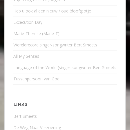
Heb u ook al een nieuw / oud (doof)potje
Excecution Day
Marie-Therese (Marie-T)
Wereldrecord singer-songwriter Bert Smeets
All My Senses
Language of the World (singer-songwriter Bert Smeets
Tussenpersoon van God
LINKS
Bert Smeets
De Weg Naar Verzoening