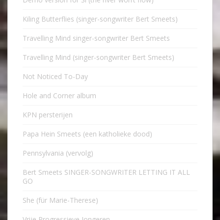
Kiling Butterflies (singer-songwriter Bert Smeets)
Travelling Mind singer-songwriter Bert Smeets
Travelling Mind (singer-songwriter Bert Smeets)
Not Noticed To-Day
Hole and Corner album
KPN persterijen
Papa Hein Smeets (een katholieke dood)
Pennsylvania (vervolg)
Bert Smeets SINGER-SONGWRITER LETTING IT ALL
GO
She (für Marie-Therese)
Vrije Progressieve Jongeren