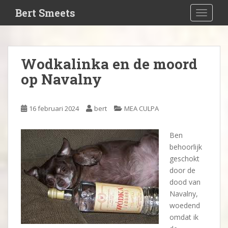
S
Bert Smeets
TOGGLE
k
i
p
t
Wodkalinka en de moord
o
op Navalny
m
a
i
16 februari 2024
bert
MEA CULPA
n
c
o
Ben
n
behoorlijk
t
geschokt
e
door de
n
dood van
t
Navalny,
woedend
omdat ik