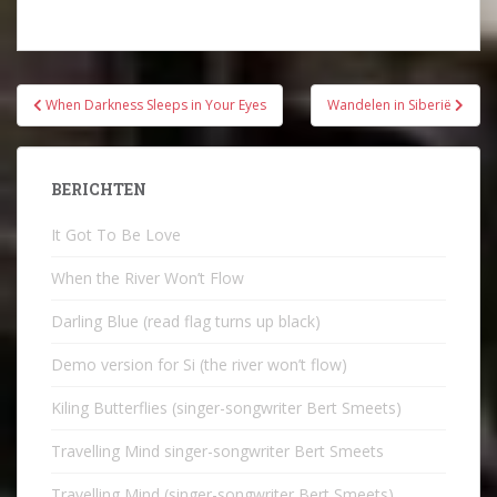
Bericht
When Darkness Sleeps in Your Eyes
Wandelen in Siberië
navigatie
BERICHTEN
It Got To Be Love
When the River Won’t Flow
Darling Blue (read flag turns up black)
Demo version for Si (the river won’t flow)
Kiling Butterflies (singer-songwriter Bert Smeets)
Travelling Mind singer-songwriter Bert Smeets
Travelling Mind (singer-songwriter Bert Smeets)