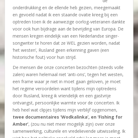
de
onderdrukking en de ellende heb gezien, meegemaakt
en gevoeld nadat ik een staande ovatie kreeg bij een
optreden toen ik de aanwezige oorlog-veteranen dankte
voor ook hun bijdrage aan de bevrijding van Europa. De
mensen kregen eindelijk van een Nederlandse singer-
songwriter te horen dat ze WEL gezien worden, nadat
‘het westen’, Rusland geen erkenning gaven (een
historische fout) voor hun strijd.
De mensen die onze concerten bezochten (steeds volle
zalen) waren helemaal niet ‘anti-ons’, tegen het westen,
een frame waar je niet in moet gaan geloven, je moet
het regime veroordelen want tijdens mijn optredens
door Rusland, kreeg ik vriendelijk en een gastvrije
ontvangst, persoonlijke warmte voor de concerten. Ik
heb heel wat clipjes tijdens mijn verblijf opgenomen,
twee documentaires ‘Wodkalinka’, en ‘Fishing for
Amber’
, (zou nu niet meer mogelijk zijn) over onze
samenwerking, culturele en vredelievende uitwisseling. Ik