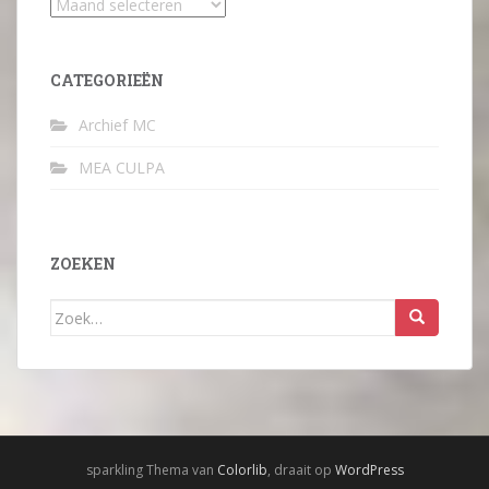
Archief
CATEGORIEËN
Archief MC
MEA CULPA
ZOEKEN
Zoek
naar:
sparkling Thema van
Colorlib
, draait op
WordPress