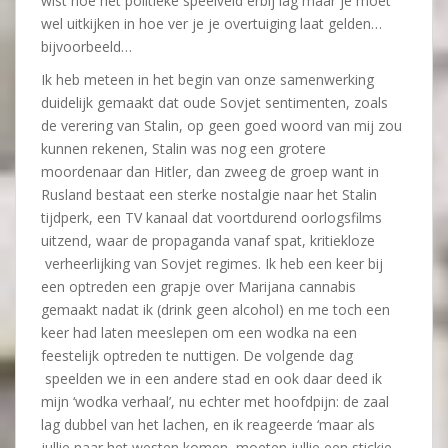
wist hoe het politieke speelveld erbij lag maar je moet
wel uitkijken in hoe ver je je overtuiging laat gelden…
bijvoorbeeld…
Ik heb meteen in het begin van onze samenwerking
duidelijk gemaakt dat oude Sovjet sentimenten, zoals
de verering van Stalin, op geen goed woord van mij zou
kunnen rekenen, Stalin was nog een grotere
moordenaar dan Hitler, dan zweeg de groep want in
Rusland bestaat een sterke nostalgie naar het Stalin
tijdperk, een TV kanaal dat voortdurend oorlogsfilms
uitzend, waar de propaganda vanaf spat, kritiekloze
verheerlijking van Sovjet regimes. Ik heb een keer bij
een optreden een grapje over Marijana cannabis
gemaakt nadat ik (drink geen alcohol) en me toch een
keer had laten meeslepen om een wodka na een
feestelijk optreden te nuttigen. De volgende dag
speelden we in een andere stad en ook daar deed ik
mijn ‘wodka verhaal’, nu echter met hoofdpijn: de zaal
lag dubbel van het lachen, en ik reageerde ‘maar als
jullie naar het westen komen, moeten jullie een stickie